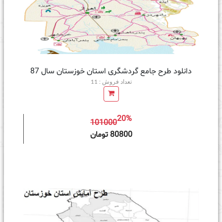
دانلود طرح جامع گردشگری استان خوزستان سال 87
تعداد فروش : 11
20%
101000
ه سبد خرید
80800 تومان