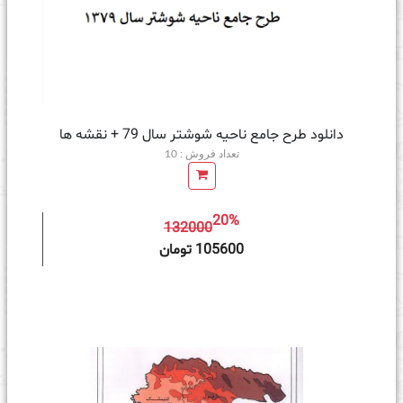
دانلود طرح جامع ناحیه شوشتر سال 79 + نقشه ها
تعداد فروش : 10
20%
132000
ه سبد خرید
105600 تومان