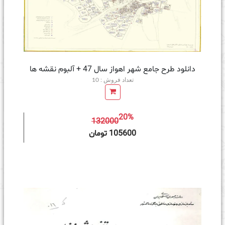
دانلود طرح جامع شهر اهواز سال 47 + آلبوم نقشه ها
تعداد فروش : 10
20%
132000
ه سبد خرید
105600 تومان