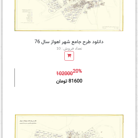
دانلود طرح جامع شهر اهواز سال 76
تعداد فروش : 10
20%
102000
ه سبد خرید
81600 تومان