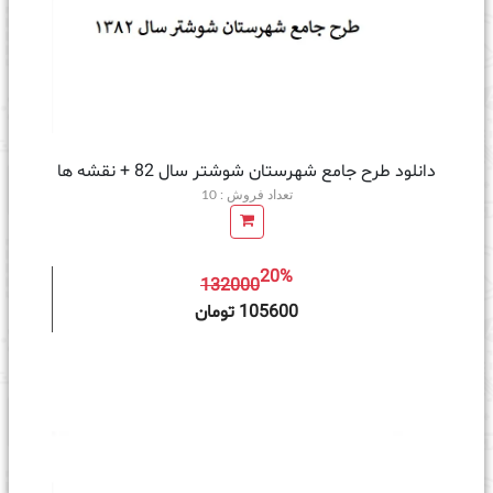
دانلود طرح جامع شهرستان شوشتر سال 82 + نقشه ها
تعداد فروش : 10
20%
132000
ه سبد خرید
105600 تومان