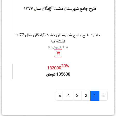
دانلود طرح جامع شهرستان دشت آزادگان سال 77 +
نقشه ها
تعداد فروش : 5
20%
132000
ه سبد خرید
105600 تومان
»
4
3
2
1
«