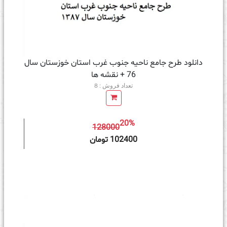
دانلود طرح جامع ناحیه جنوب غرب استان خوزستان سال
76 + نقشه ها
تعداد فروش : 8
20%
128000
ه سبد خرید
102400 تومان