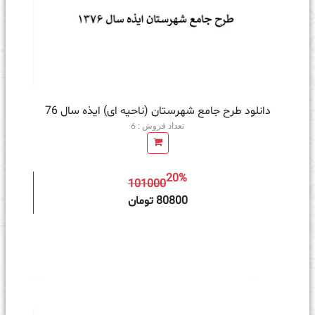
دانلود طرح جامع شهرستان (ناحیه ای) ایذه سال 76
تعداد فروش : 6
20%
101000
ه سبد خرید
80800 تومان