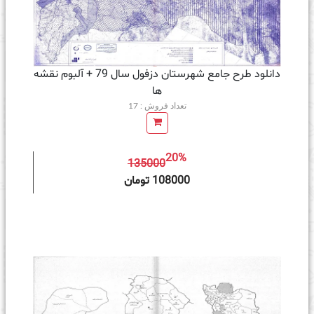
دانلود طرح جامع شهرستان دزفول سال 79 + آلبوم نقشه
ها
تعداد فروش : 17
20%
135000
ه سبد خرید
108000 تومان