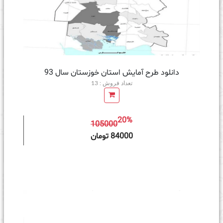
دانلود طرح آمایش استان خوزستان سال 93
تعداد فروش : 13
20%
105000
ه سبد خرید
84000 تومان