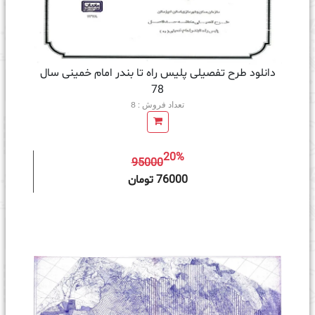
دانلود طرح تفصیلی پلیس راه تا بندر امام خمینی سال
78
تعداد فروش : 8
20%
95000
ه سبد خرید
76000 تومان