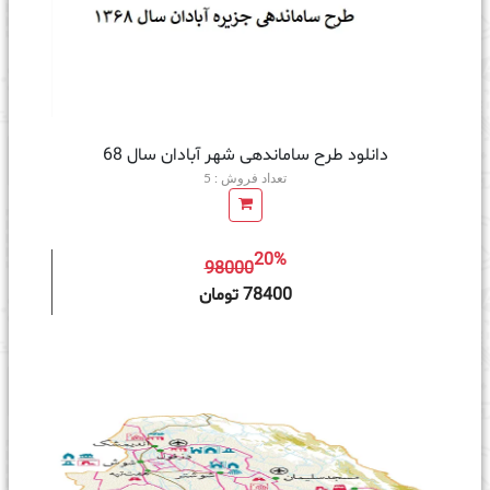
دانلود طرح ساماندهی شهر آبادان سال 68
تعداد فروش : 5
20%
98000
ه سبد خرید
78400 تومان