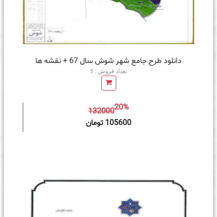
دانلود طرح جامع شهر شوش سال 67 + نقشه ها
تعداد فروش : 5
20%
132000
ه سبد خرید
105600 تومان