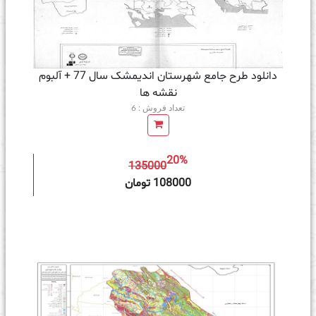
دانلود طرح جامع شهرستان اندیمشک سال 77 + آلبوم
نقشه ها
تعداد فروش : 6
20%
135000
ه سبد خرید
108000 تومان