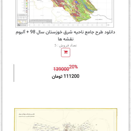
دانلود طرح جامع ناحیه شرق خوزستان سال 98 + آلبوم
نقشه ها
تعداد فروش : 5
20%
139000
ه سبد خرید
111200 تومان