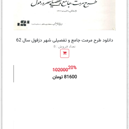
دانلود طرح مرمت جامع و تفصیلی شهر دزفول سال 62
تعداد فروش : 8
20%
102000
ه سبد خرید
81600 تومان