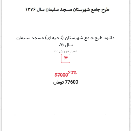
دانلود طرح جامع شهرستان (ناحیه ای) مسجد سلیمان
سال 76
تعداد فروش : 8
20%
97000
ه سبد خرید
77600 تومان