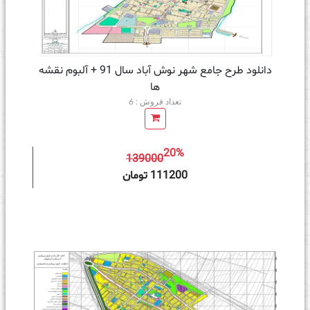
دانلود طرح جامع شهر نوش آباد سال 91 + آلبوم نقشه
ها
تعداد فروش : 6
20%
139000
ه سبد خرید
111200 تومان