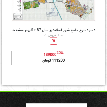
دانلود طرح جامع شهر اصلاندوز سال 87 + آلبوم نقشه ها
تعداد فروش : 6
20%
139000
ه سبد خرید
111200 تومان