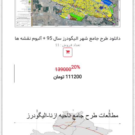
دانلود طرح جامع شهر الیگودرز سال 95 + آلبوم نقشه ها
تعداد فروش : 11
20%
139000
ه سبد خرید
111200 تومان