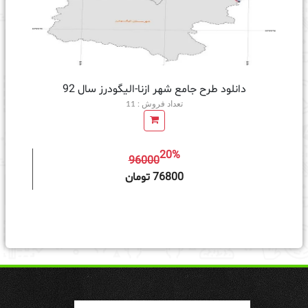
دانلود طرح جامع شهر ازنا-الیگودرز سال 92
تعداد فروش : 11
20%
96000
ه سبد خرید
76800 تومان