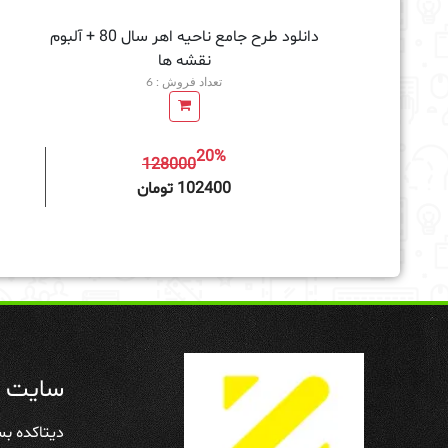
دانلود طرح جامع ناحیه اهر سال 80 + آلبوم
نقشه ها
تعداد فروش : 6
20%
128000
افزودن به سبد خرید
102400 تومان
سایت د
دیتاکده بس