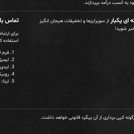
د به کسب درآمد بپردازند.
 ای یکبار
تماس با 
از سوپرایزها و تخفیفات هیجان انگیز
خبر شوید!
برای ارتبا
استفاده کن
فرم ار
ایمیل: h@gmail.com
ایدی 
روبیکا: h_admin
ایتا: datakadeh_admin
ونه کپی برداری از آن پیگرد قانونی خواهد داشت.