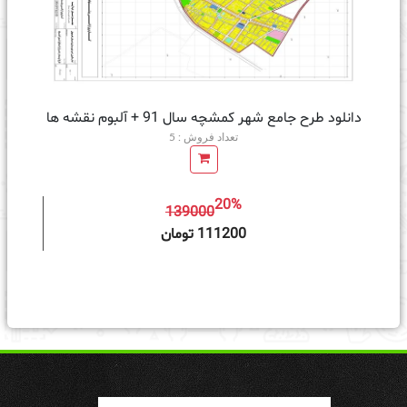
دانلود طرح جامع شهر کمشچه سال 91 + آلبوم نقشه ها
تعداد فروش : 5
20%
139000
ه سبد خرید
111200 تومان