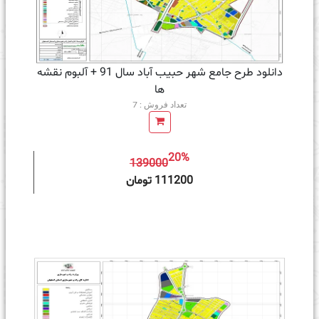
دانلود طرح جامع شهر حبیب آباد سال 91 + آلبوم نقشه
ها
تعداد فروش : 7
20%
139000
ه سبد خرید
111200 تومان