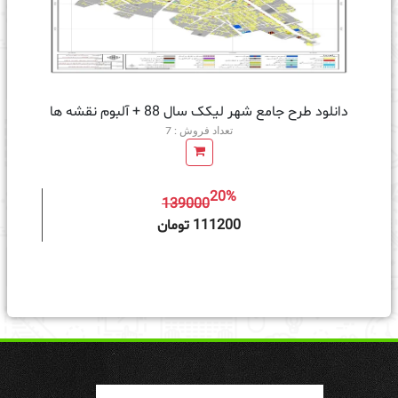
دانلود طرح جامع شهر لیکک سال 88 + آلبوم نقشه ها
تعداد فروش : 7
20%
139000
ه سبد خرید
111200 تومان