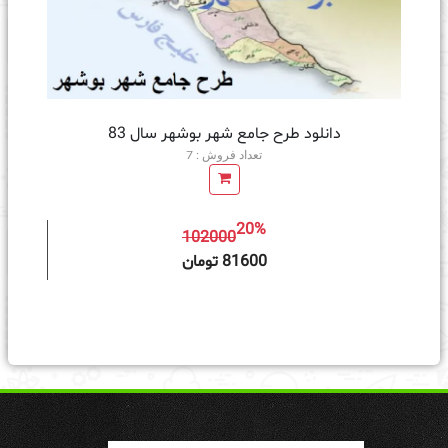
دانلود طرح جامع شهر بوشهر سال 83
تعداد فروش : 7
20%
102000
ه سبد خرید
81600 تومان