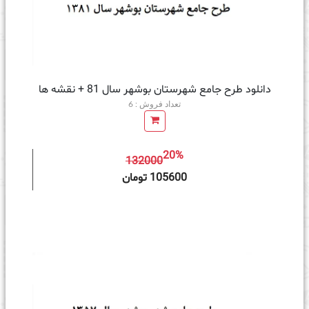
دانلود طرح جامع شهرستان بوشهر سال 81 + نقشه ها
تعداد فروش : 6
20%
132000
ه سبد خرید
105600 تومان