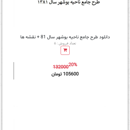
دانلود طرح جامع ناحیه بوشهر سال 81 + نقشه ها
تعداد فروش : 6
20%
132000
ه سبد خرید
105600 تومان