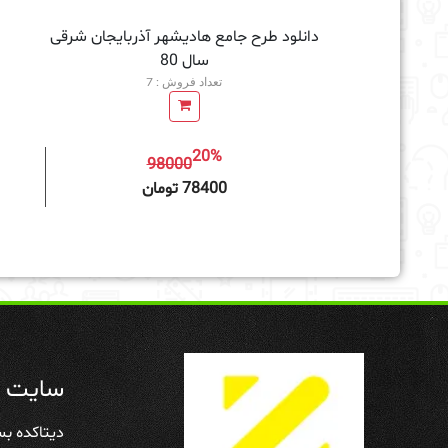
دانلود طرح جامع هادیشهر آذربایجان شرقی
سال 80
تعداد فروش : 7
20%
98000
افزودن به سبد خرید
78400 تومان
سایت د
دیتاکده بس