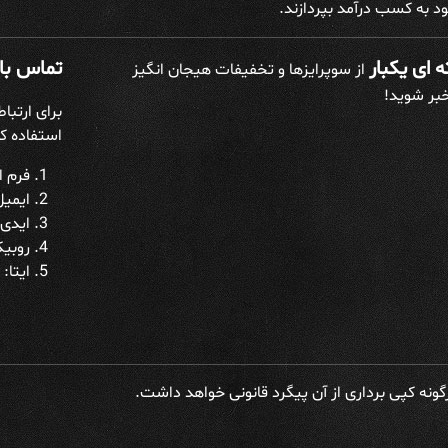
د به کسب درآمد بپردازند.
 ای یکبار
تماس با 
از سوپرایزها و تخفیفات هیجان انگیز
خبر شوید!
برای ارتبا
استفاده کن
فرم ار
ایمیل: h@gmail.com
ایدی 
روبیکا: h_admin
ایتا: datakadeh_admin
ونه کپی برداری از آن پیگرد قانونی خواهد داشت.