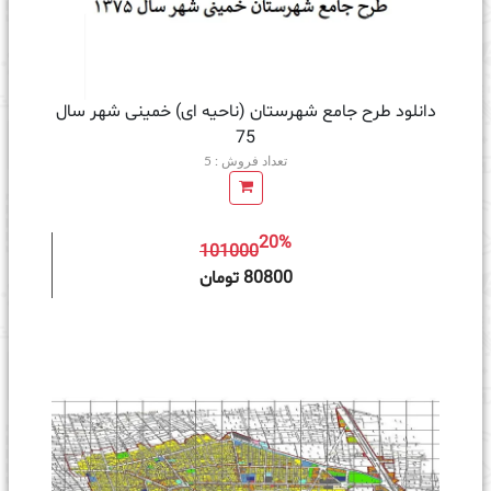
دانلود طرح جامع شهرستان (ناحیه ای) خمینی شهر سال
75
تعداد فروش : 5
20%
101000
ه سبد خرید
80800 تومان