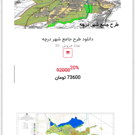
دانلود طرح جامع شهر درچه
تعداد فروش : 20
20%
92000
ه سبد خرید
73600 تومان