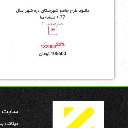
دانلود طرح جامع شهرستان دره شهر سال
77 + نقشه ها
تعداد فروش : 7
20%
132000
افزودن به سبد خرید
105600 تومان
سایت د
دیتاکده بس