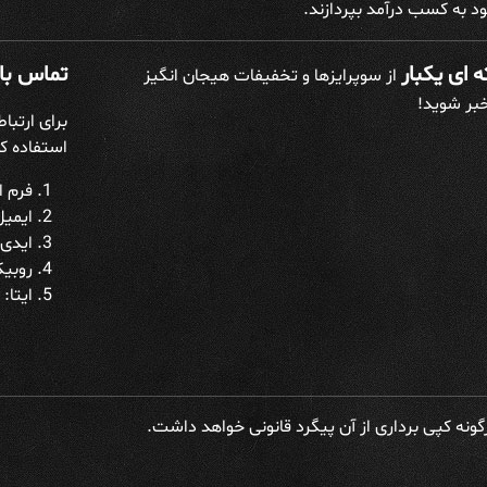
د به کسب درآمد بپردازند.
 ای یکبار
تماس با 
از سوپرایزها و تخفیفات هیجان انگیز
خبر شوید!
برای ارتبا
استفاده کن
فرم ار
ایمیل: h@gmail.com
ایدی 
روبیکا: h_admin
ایتا: datakadeh_admin
ونه کپی برداری از آن پیگرد قانونی خواهد داشت.