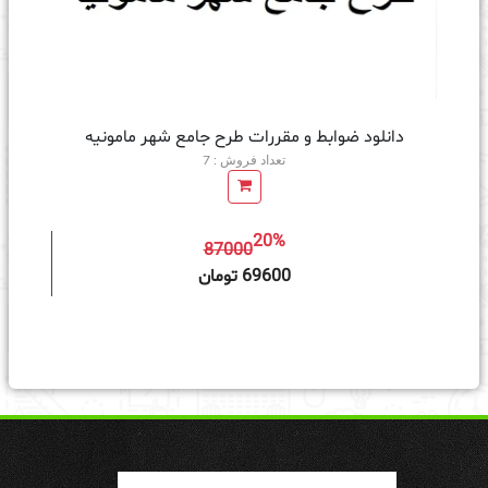
دانلود ضوابط و مقررات طرح جامع شهر مامونیه
تعداد فروش : 7
20%
87000
ه سبد خرید
69600 تومان