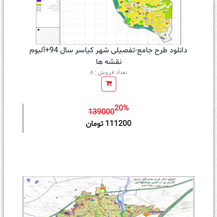
دانلود طرح جامع-تفصیلی شهر کیاسر سال 94+آلبوم
نقشه ها
تعداد فروش : 6
20%
139000
ه سبد خرید
111200 تومان