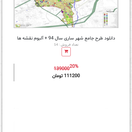
دانلود طرح جامع شهر ساری سال 94 + آلبوم نقشه ها
تعداد فروش : 14
20%
139000
ه سبد خرید
111200 تومان