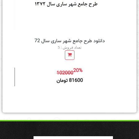
دانلود طرح جامع شهر ساری سال 72
تعداد فروش : 5
20%
102000
ه سبد خرید
81600 تومان