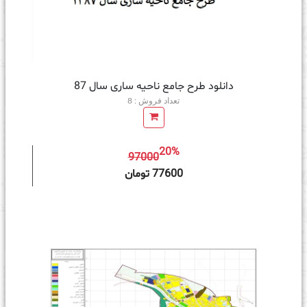
دانلود طرح جامع ناحیه ساری سال 87
تعداد فروش : 8
20%
97000
ه سبد خرید
77600 تومان