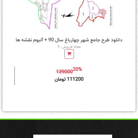
دانلود طرح جامع شهر چهارباغ سال 90 + آلبوم نقشه ها
تعداد فروش : 5
20%
139000
ه سبد خرید
111200 تومان