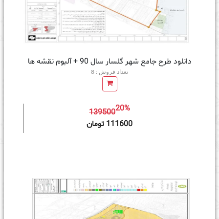
دانلود طرح جامع شهر گلسار سال 90 + آلبوم نقشه ها
تعداد فروش : 8
20%
139500
ه سبد خرید
111600 تومان