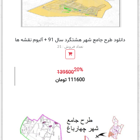
دانلود طرح جامع شهر هشتگرد سال 91 + آلبوم نقشه ها
تعداد فروش : 21
20%
139500
ه سبد خرید
111600 تومان