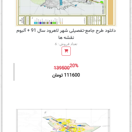
دانلود طرح جامع-تفصیلی شهر لاهرود سال 91 + آلبوم
نقشه ها
تعداد فروش : 6
20%
139500
ه سبد خرید
111600 تومان