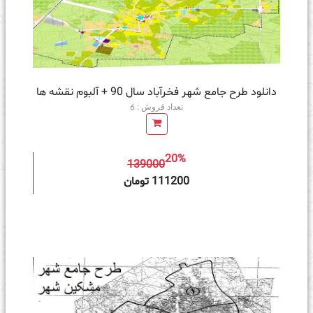
دانلود طرح جامع شهر فخرآباد سال 90 + آلبوم نقشه ها
تعداد فروش : 6
20%
139000
ه سبد خرید
111200 تومان