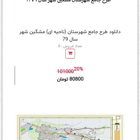
دانلود طرح جامع شهرستان (ناحیه ای) مشگین شهر
سال 79
تعداد فروش : 8
20%
101000
ه سبد خرید
80800 تومان