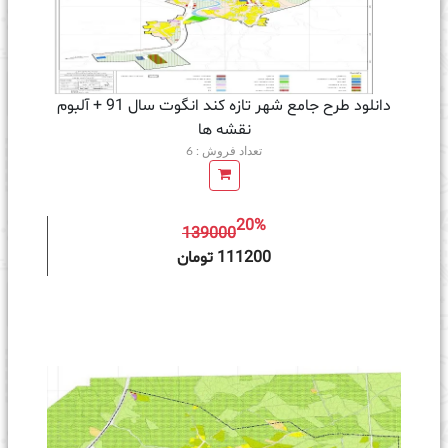
دانلود طرح جامع شهر تازه کند انگوت سال 91 + آلبوم
نقشه ها
تعداد فروش : 6
20%
139000
ه سبد خرید
111200 تومان