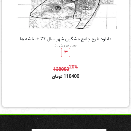
دانلود طرح جامع مشگین شهر سال 77 + نقشه ها
تعداد فروش : 5
20%
138000
ه سبد خرید
110400 تومان