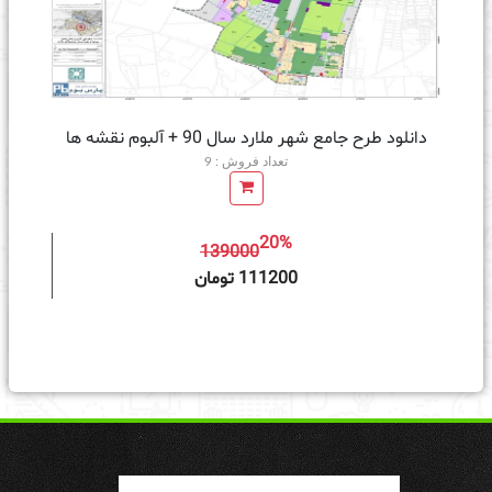
دانلود طرح جامع شهر ملارد سال 90 + آلبوم نقشه ها
تعداد فروش : 9
20%
139000
ه سبد خرید
111200 تومان