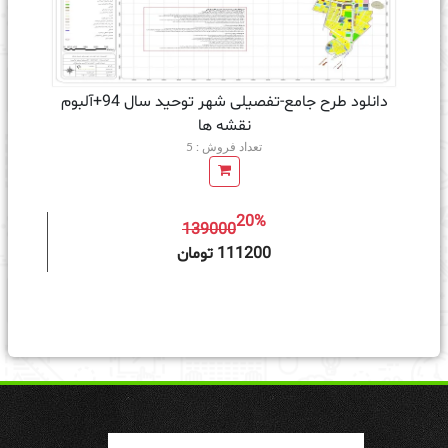
دانلود طرح جامع-تفصیلی شهر توحید سال 94+آلبوم
نقشه ها
تعداد فروش : 5
20%
139000
ه سبد خرید
111200 تومان