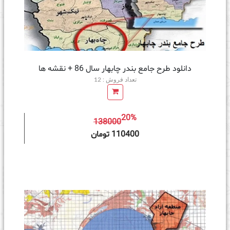
دانلود طرح جامع بندر چابهار سال 86 + نقشه ها
تعداد فروش : 12
20%
138000
ه سبد خرید
110400 تومان