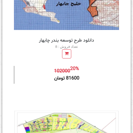
دانلود طرح توسعه بندر چابهار
تعداد فروش : 8
20%
102000
ه سبد خرید
81600 تومان