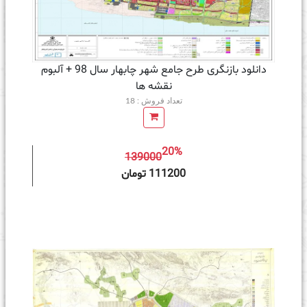
دانلود بازنگری طرح جامع شهر چابهار سال 98 + آلبوم
نقشه ها
تعداد فروش : 18
20%
139000
ه سبد خرید
111200 تومان