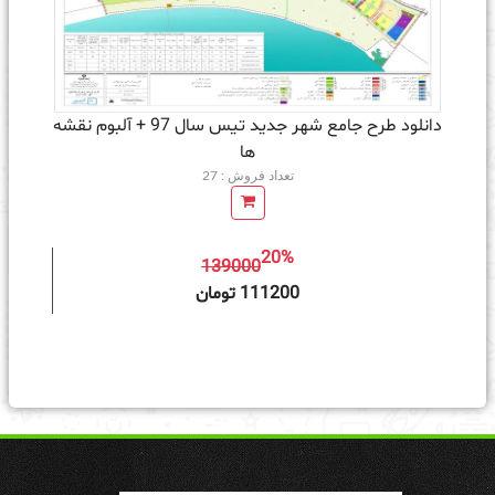
دانلود طرح جامع شهر جدید تیس سال 97 + آلبوم نقشه
ها
تعداد فروش : 27
20%
139000
ه سبد خرید
111200 تومان