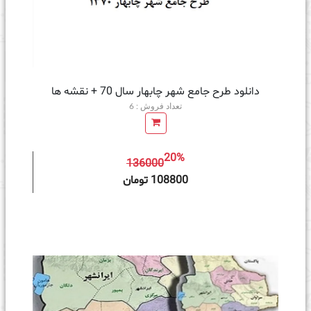
دانلود طرح جامع شهر چابهار سال 70 + نقشه ها
تعداد فروش : 6
20%
136000
ه سبد خرید
108800 تومان