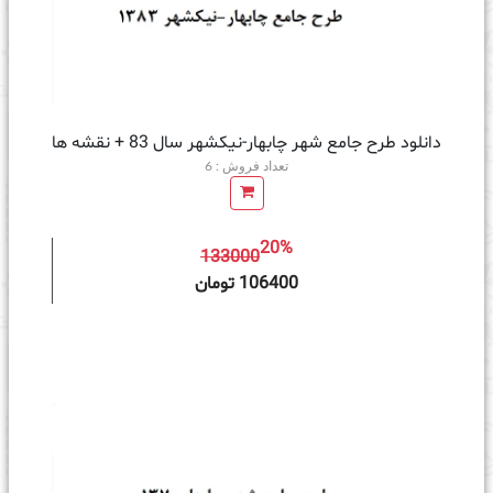
دانلود طرح جامع شهر چابهار-نیکشهر سال 83 + نقشه ها
تعداد فروش : 6
20%
133000
ه سبد خرید
106400 تومان