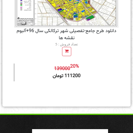
دانلود طرح جامع-تفصیلی شهر ترکالکی سال 96+آلبوم
نقشه ها
تعداد فروش : 5
20%
139000
ه سبد خرید
111200 تومان