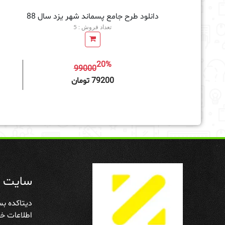
دانلود طرح جامع پسماند شهر یزد سال 88
تعداد فروش : 5
20%
99000
افزودن به سبد خرید
79200 تومان
سایت د
دیتاکده بس
اطلاعات خو