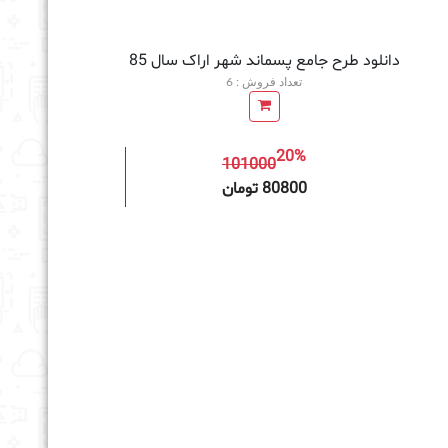
دانلود طرح جامع پسماند شهر اراک سال 85
تعداد فروش : 6
20%
101000
به سبد خرید
80800 تومان