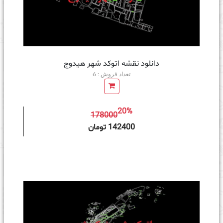
دانلود نقشه اتوکد شهر هیدوج
تعداد فروش : 6
20%
178000
ه سبد خرید
142400 تومان