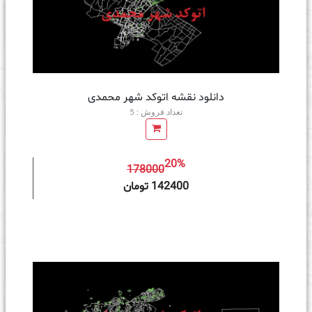
دانلود نقشه اتوکد شهر محمدی
تعداد فروش : 5
20%
178000
ه سبد خرید
142400 تومان