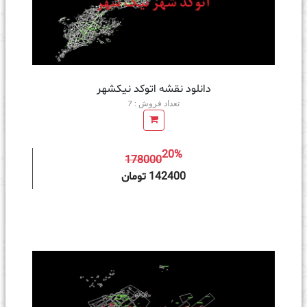
دانلود نقشه اتوکد نیکشهر
تعداد فروش : 7
20%
178000
ه سبد خرید
142400 تومان