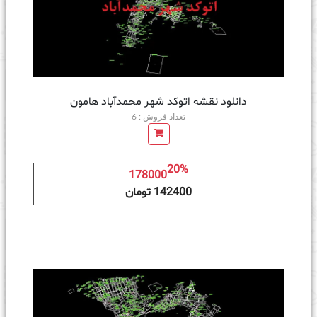
دانلود نقشه اتوکد شهر محمدآباد هامون
تعداد فروش : 6
20%
178000
ه سبد خرید
142400 تومان