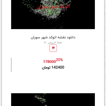
دانلود نقشه اتوکد شهر سوران
تعداد فروش : 6
20%
178000
ه سبد خرید
142400 تومان