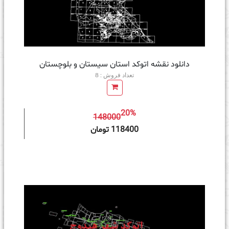
دانلود نقشه اتوکد استان سیستان و بلوچستان
تعداد فروش : 8
20%
148000
ه سبد خرید
118400 تومان