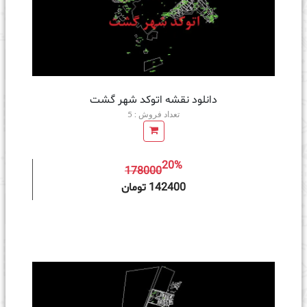
دانلود نقشه اتوکد شهر گشت
تعداد فروش : 5
20%
178000
ه سبد خرید
142400 تومان