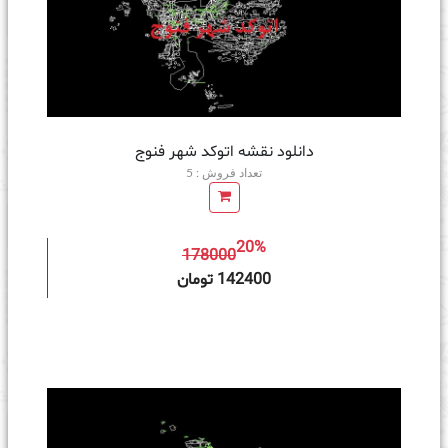
دانلود نقشه اتوکد شهر فنوج
تعداد فروش : 5
20%
178000
ه سبد خرید
142400 تومان