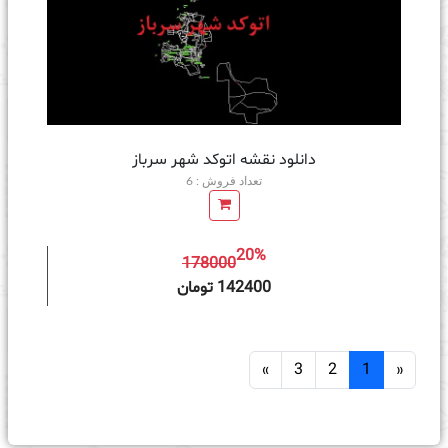
دانلود نقشه اتوکد شهر سرباز
تعداد فروش : 6
20%
178000
ه سبد خرید
142400 تومان
»
3
2
1
«