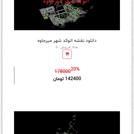
دانلود نقشه اتوکد شهر میرجاوه
تعداد فروش : 6
20%
178000
ه سبد خرید
142400 تومان