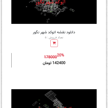
دانلود نقشه اتوکد شهر نگور
تعداد فروش : 6
20%
178000
ه سبد خرید
142400 تومان