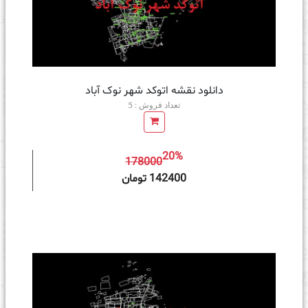
دانلود نقشه اتوکد شهر نوک آباد
تعداد فروش : 5
20%
178000
ه سبد خرید
142400 تومان