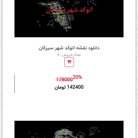
دانلود نقشه اتوکد شهر سیرکان
تعداد فروش : 6
20%
178000
ه سبد خرید
142400 تومان