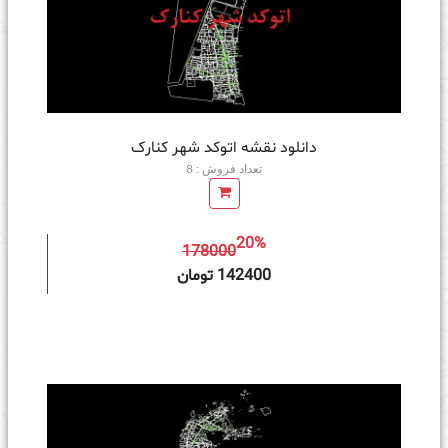
دانلود نقشه اتوکد شهر کنارک
تعداد فروش : 8
20%
178000
ه سبد خرید
142400 تومان