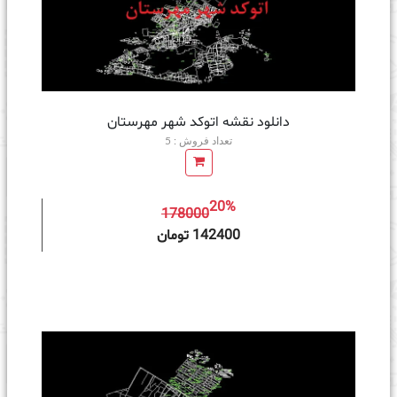
دانلود نقشه اتوکد شهر مهرستان
تعداد فروش : 5
20%
178000
ه سبد خرید
142400 تومان