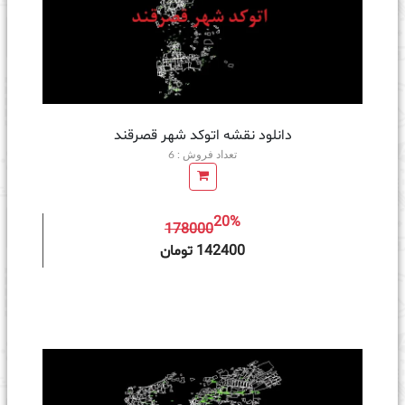
دانلود نقشه اتوکد شهر قصرقند
تعداد فروش : 6
20%
178000
ه سبد خرید
142400 تومان