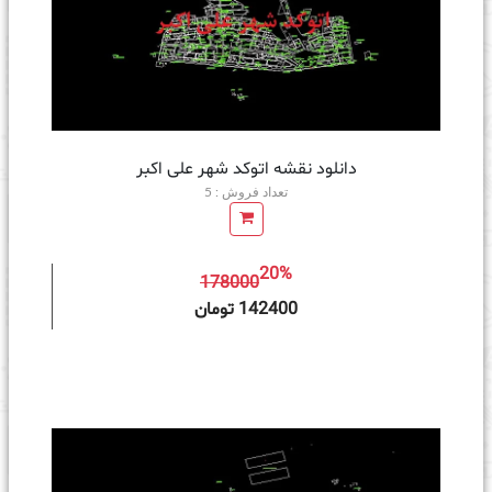
دانلود نقشه اتوکد شهر علی اکبر
تعداد فروش : 5
20%
178000
ه سبد خرید
142400 تومان