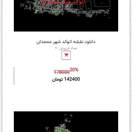
دانلود نقشه اتوکد شهر محمدان
تعداد فروش : 5
20%
178000
ه سبد خرید
142400 تومان