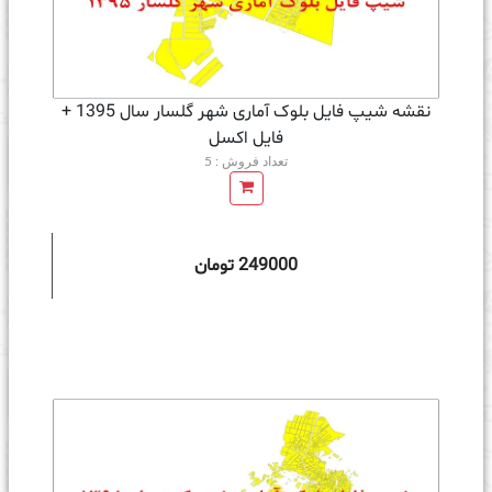
نقشه شیپ فایل بلوک آماری شهر گلسار سال 1395 +
فايل اكسل
تعداد فروش : 5
249000 تومان
ه سبد خرید