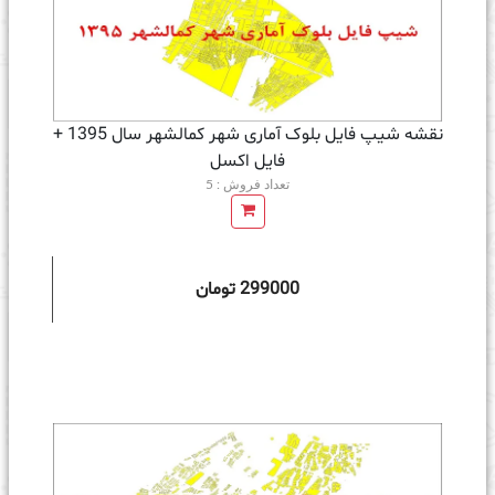
نقشه شیپ فایل بلوک آماری شهر کمالشهر سال 1395 +
فايل اكسل
تعداد فروش : 5
299000 تومان
ه سبد خرید