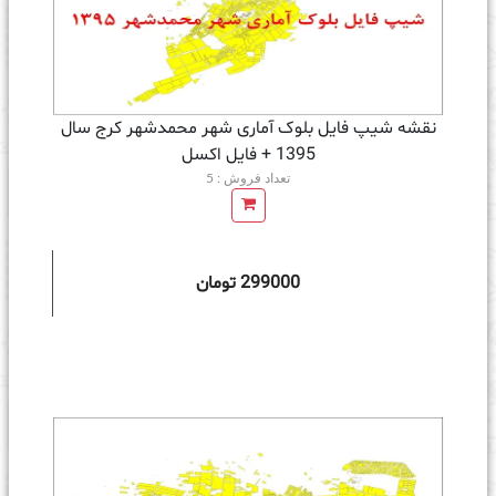
نقشه شیپ فایل بلوک آماری شهر محمدشهر کرج سال
1395 + فايل اكسل
تعداد فروش : 5
299000 تومان
ه سبد خرید