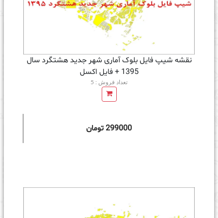
نقشه شیپ فایل بلوک آماری شهر جدید هشتگرد سال
1395 + فايل اكسل
تعداد فروش : 5
299000 تومان
ه سبد خرید