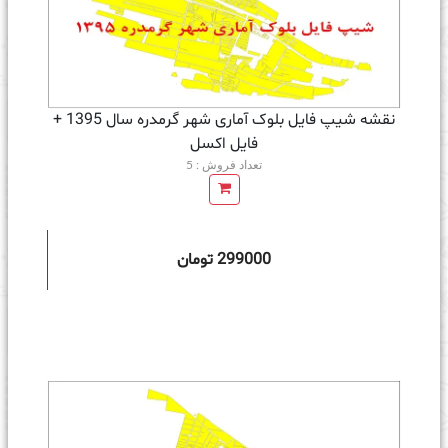
نقشه شیپ فایل بلوک آماری شهر گرمدره سال 1395 +
فايل اكسل
تعداد فروش : 5
299000 تومان
ه سبد خرید