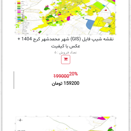
نقشه شیپ فایل (GIS) شهر محمدشهر کرج 1404 +
عکس با کیفیت
تعداد فروش : 6
20%
199000
ه سبد خرید
159200 تومان