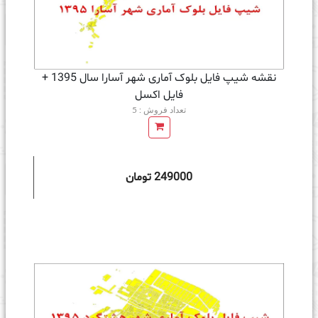
نقشه شیپ فایل بلوک آماری شهر آسارا سال 1395 +
فايل اكسل
تعداد فروش : 5
249000 تومان
ه سبد خرید