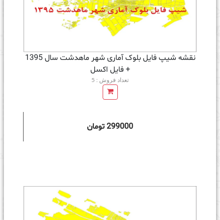
نقشه شیپ فایل بلوک آماری شهر ماهدشت سال 1395
+ فايل اكسل
تعداد فروش : 5
299000 تومان
ه سبد خرید