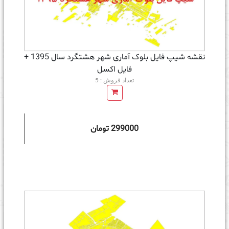
نقشه شیپ فایل بلوک آماری شهر هشتگرد سال 1395 +
فايل اكسل
تعداد فروش : 5
299000 تومان
ه سبد خرید