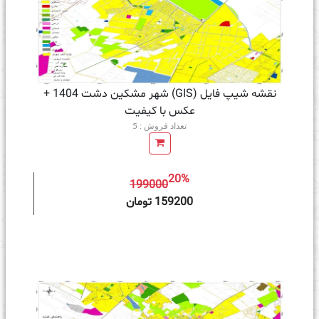
نقشه شیپ فایل (GIS) شهر مشکین دشت 1404 +
عکس با کیفیت
تعداد فروش : 5
20%
199000
ه سبد خرید
159200 تومان