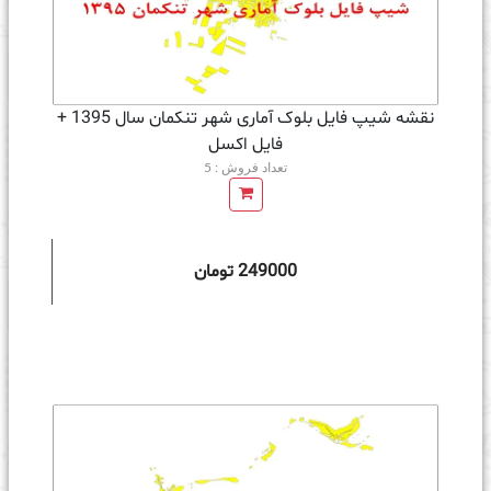
نقشه شیپ فایل بلوک آماری شهر تنکمان سال 1395 +
فايل اكسل
تعداد فروش : 5
249000 تومان
ه سبد خرید