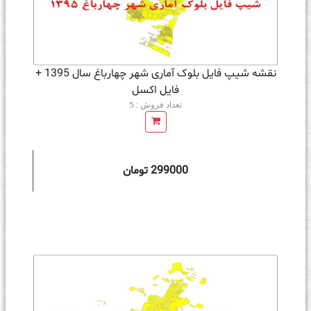
نقشه شیپ فایل بلوک آماری شهر چهارباغ سال 1395 +
فايل اكسل
تعداد فروش : 5
299000 تومان
ه سبد خرید