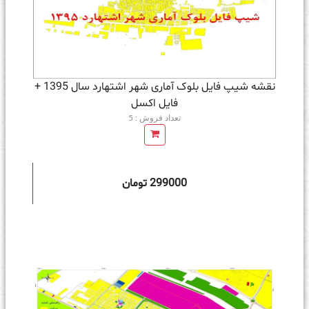
نقشه شیپ فایل بلوک آماری شهر اشتهارد سال 1395 +
فايل اكسل
تعداد فروش : 5
299000 تومان
ه سبد خرید