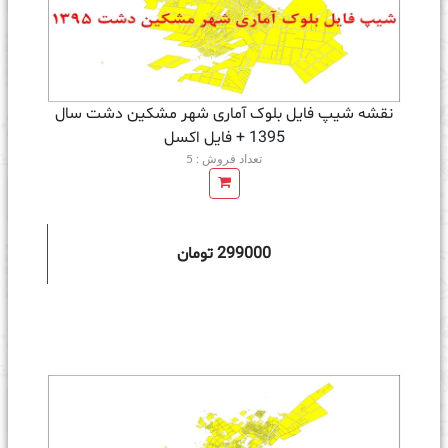
نقشه شیپ فایل بلوک آماری شهر مشکین دشت سال
1395 + فايل اكسل
تعداد فروش : 5
299000 تومان
ه سبد خرید