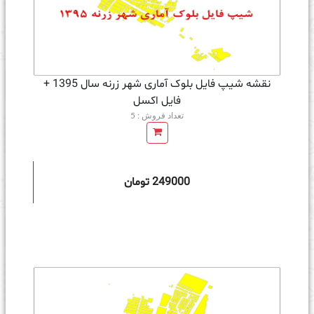
نقشه شیپ فایل بلوک آماری شهر زرنه سال 1395 +
فايل اكسل
تعداد فروش : 5
249000 تومان
ه سبد خرید