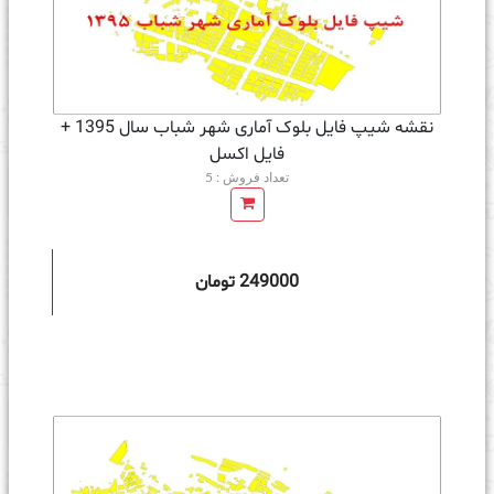
نقشه شیپ فایل بلوک آماری شهر شباب سال 1395 +
فايل اكسل
تعداد فروش : 5
249000 تومان
ه سبد خرید