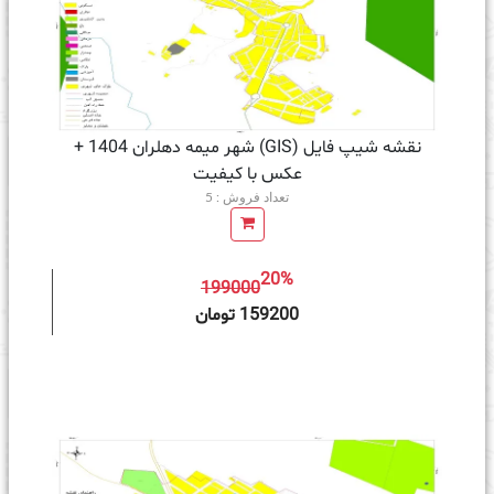
نقشه شیپ فایل (GIS) شهر میمه دهلران 1404 +
عکس با کیفیت
تعداد فروش : 5
20%
199000
ه سبد خرید
159200 تومان