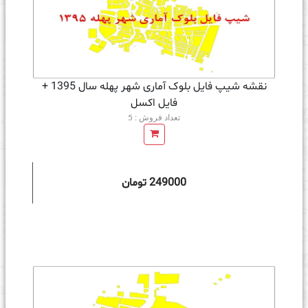
نقشه شیپ فایل بلوک آماری شهر پهله سال 1395 +
فايل اكسل
تعداد فروش : 5
249000 تومان
ه سبد خرید