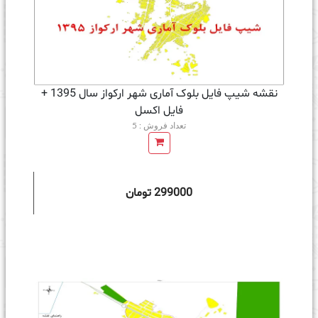
نقشه شیپ فایل بلوک آماری شهر ارکواز سال 1395 +
فايل اكسل
تعداد فروش : 5
299000 تومان
ه سبد خرید