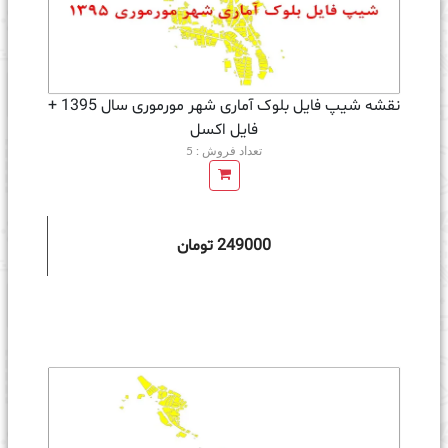
نقشه شیپ فایل بلوک آماری شهر مورموری سال 1395 +
فايل اكسل
تعداد فروش : 5
249000 تومان
ه سبد خرید