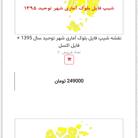
نقشه شیپ فایل بلوک آماری شهر توحید سال 1395 +
فايل اكسل
تعداد فروش : 5
249000 تومان
ه سبد خرید