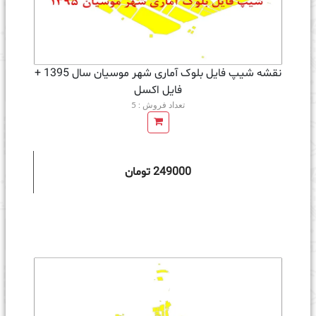
نقشه شیپ فایل بلوک آماری شهر موسیان سال 1395 +
فايل اكسل
تعداد فروش : 5
249000 تومان
ه سبد خرید