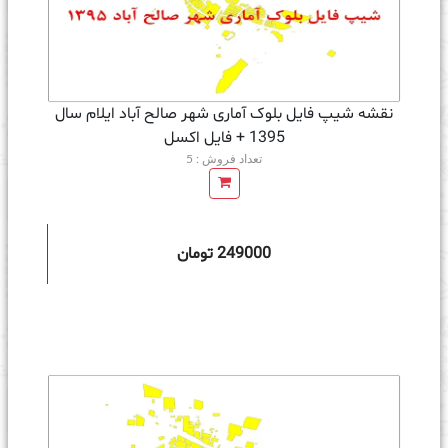
نقشه شیپ فایل بلوک آماری شهر صالح آباد ایلام سال
1395 + فايل اكسل
تعداد فروش : 5
249000 تومان
ه سبد خرید