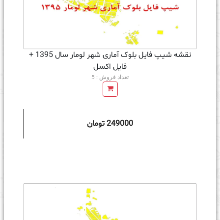
نقشه شیپ فایل بلوک آماری شهر لومار سال 1395 +
فايل اكسل
تعداد فروش : 5
249000 تومان
ه سبد خرید