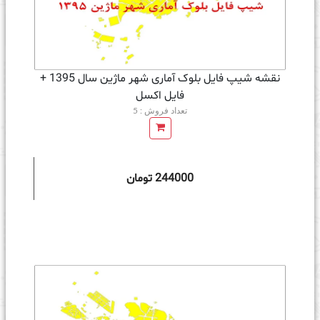
نقشه شیپ فایل بلوک آماری شهر ماژین سال 1395 +
فايل اكسل
تعداد فروش : 5
244000 تومان
ه سبد خرید