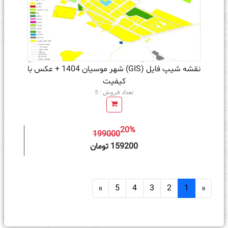
نقشه شیپ فایل (GIS) شهر موسیان 1404 + عکس با
کیفیت
تعداد فروش : 5
20%
199000
ه سبد خرید
159200 تومان
»
5
4
3
2
1
«