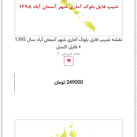
نقشه شیپ فایل بلوک آماری شهر آسمان آباد سال 1395
+ فايل اكسل
تعداد فروش : 5
249000 تومان
ه سبد خرید