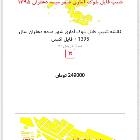
نقشه شیپ فایل بلوک آماری شهر میمه دهلران سال
1395 + فايل اكسل
تعداد فروش : 5
249000 تومان
ه سبد خرید