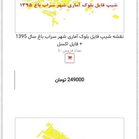
نقشه شیپ فایل بلوک آماری شهر سراب باغ سال 1395
+ فايل اكسل
تعداد فروش : 5
249000 تومان
ه سبد خرید