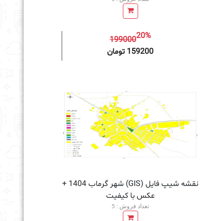
20%
199000
به سبد خرید
159200 تومان
نقشه شیپ فایل (GIS) شهر گرماب 1404 +
عکس با کیفیت
تعداد فروش : 5