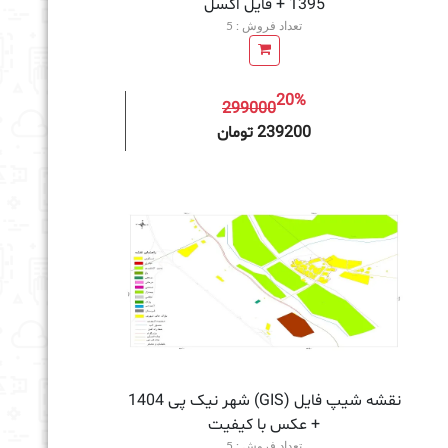
1395 + فايل اكسل
تعداد فروش : 5
20%
299000
به سبد خرید
239200 تومان
نقشه شیپ فایل (GIS) شهر نیک پی 1404
+ عکس با کیفیت
تعداد فروش : 5