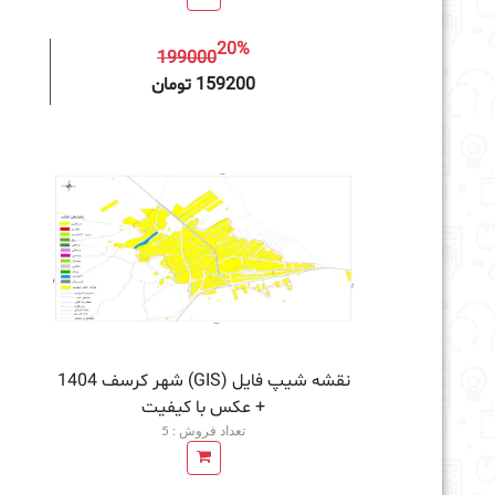
20%
199000
افزودن به سبد خرید
159200 تومان
نقشه شیپ فایل (GIS) شهر کرسف 1404
+ عکس با کیفیت
تعداد فروش : 5