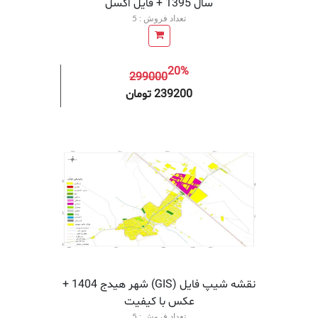
سال 1395 + فايل اكسل
تعداد فروش : 5
20%
299000
افزودن به سبد خرید
افزودن 
239200 تومان
نقشه شیپ فایل (GIS) شهر هیدج 1404 +
عکس با کیفیت
تعداد فروش : 5