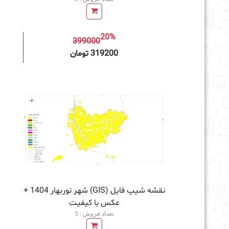
20%
399000
افزودن به سبد خرید
319200 تومان
نقشه شیپ فایل (GIS) شهر نوربهار 1404 +
عکس با کیفیت
تعداد فروش : 5