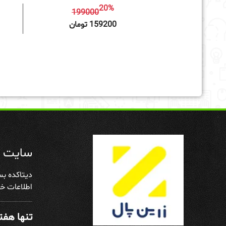
20%
199000
افزودن به سبد خرید
159200 تومان
سایت د
دیتاکده بس
اطلاعات خو
تنها هفته