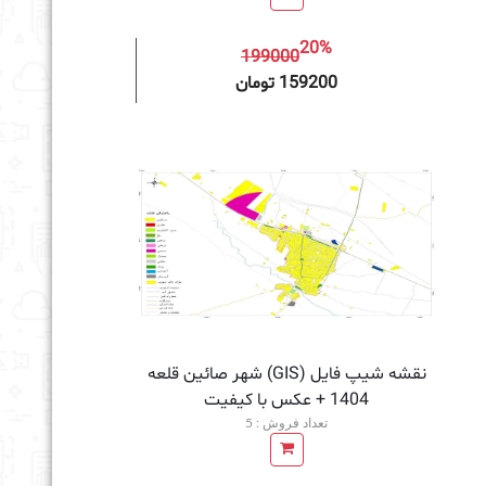
20%
199000
به سبد خرید
159200 تومان
نقشه شیپ فایل (GIS) شهر صائین قلعه
1404 + عکس با کیفیت
تعداد فروش : 5