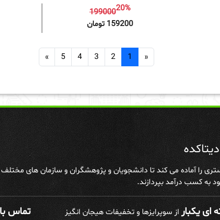
20%
199000
افزودن به سبد خرید
افزودن 
159200 تومان
»
5
4
3
2
1
«
یتاکده
تری را آماده می کند تا دانشجویان و پژوهشگران و سازمان های مختلف علا
د به کسب درآمد بپردازند.
 ای یکبار
تماس با 
از سوپرایزها و تخفیفات هیجان انگیز