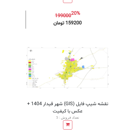
20%
199000
افزودن به سبد خرید
افزودن 
159200 تومان
نقشه شیپ فایل (GIS) شهر قیدار 1404 +
عکس با کیفیت
تعداد فروش : 5