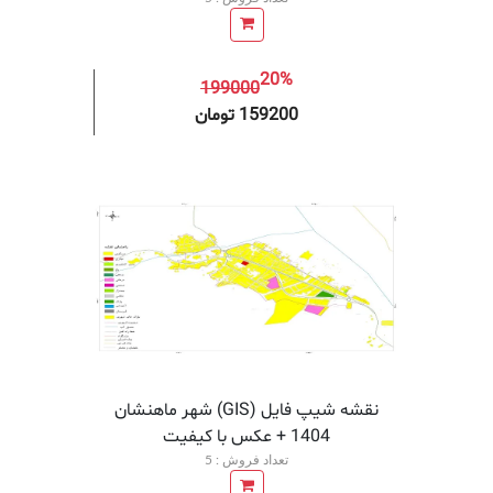
20%
199000
افزودن به سبد خرید
افزودن 
159200 تومان
نقشه شیپ فایل (GIS) شهر ماهنشان
1404 + عکس با کیفیت
تعداد فروش : 5