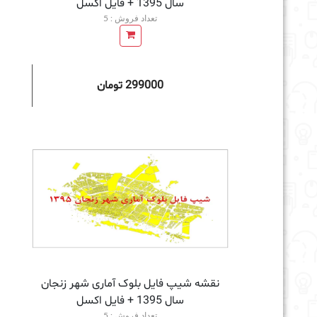
سال 1395 + فايل اكسل
تعداد فروش : 5
299000 تومان
افزودن به سبد خرید
نقشه شیپ فایل بلوک آماری شهر زنجان
سال 1395 + فايل اكسل
تعداد فروش : 5