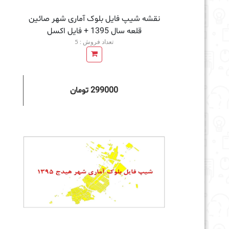
نقشه شیپ فایل بلوک آماری شهر صائین
قلعه سال 1395 + فايل اكسل
تعداد فروش : 5
299000 تومان
افزودن به سبد خرید