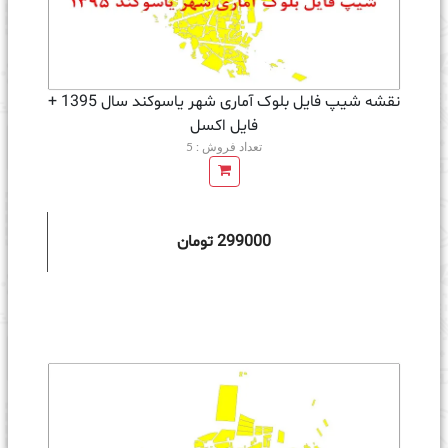
نقشه شیپ فایل بلوک آماری شهر یاسوکند سال 1395 +
فايل اكسل
تعداد فروش : 5
299000 تومان
ه سبد خرید