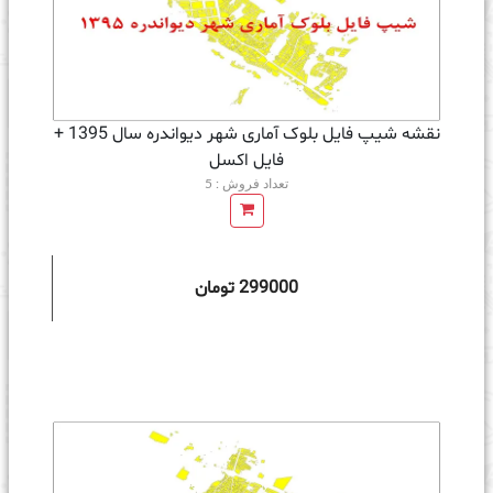
نقشه شیپ فایل بلوک آماری شهر دیواندره سال 1395 +
فايل اكسل
تعداد فروش : 5
299000 تومان
ه سبد خرید