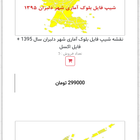
نقشه شیپ فایل بلوک آماری شهر دلبران سال 1395 +
فايل اكسل
تعداد فروش : 5
299000 تومان
ه سبد خرید