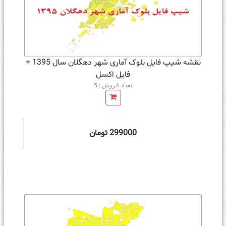
نقشه شیپ فایل بلوک آماری شهر دهگلان سال 1395 +
فايل اكسل
تعداد فروش : 5
299000 تومان
ه سبد خرید