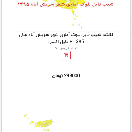
نقشه شیپ فایل بلوک آماری شهر سریش آباد سال
1395 + فايل اكسل
تعداد فروش : 5
299000 تومان
ه سبد خرید