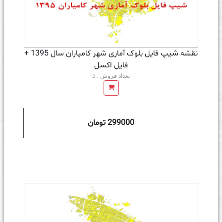
نقشه شیپ فایل بلوک آماری شهر کامیاران سال 1395 +
فايل اكسل
تعداد فروش : 5
299000 تومان
ه سبد خرید