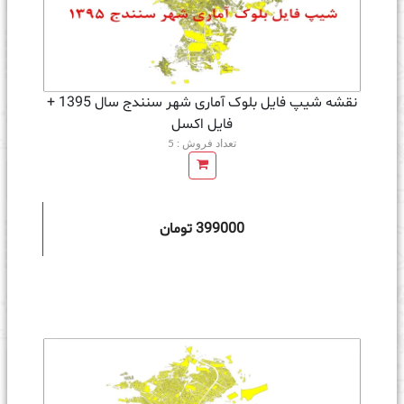
نقشه شیپ فایل بلوک آماری شهر سنندج سال 1395 +
فايل اكسل
تعداد فروش : 5
399000 تومان
ه سبد خرید