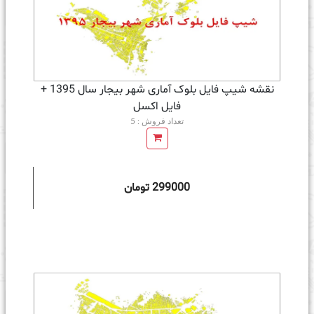
نقشه شیپ فایل بلوک آماری شهر بیجار سال 1395 +
فايل اكسل
تعداد فروش : 5
299000 تومان
ه سبد خرید