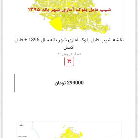
نقشه شیپ فایل بلوک آماری شهر بانه سال 1395 + فايل
اكسل
تعداد فروش : 5
299000 تومان
ه سبد خرید