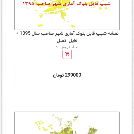
نقشه شیپ فایل بلوک آماری شهر صاحب سال 1395 +
فايل اكسل
تعداد فروش : 5
299000 تومان
ه سبد خرید