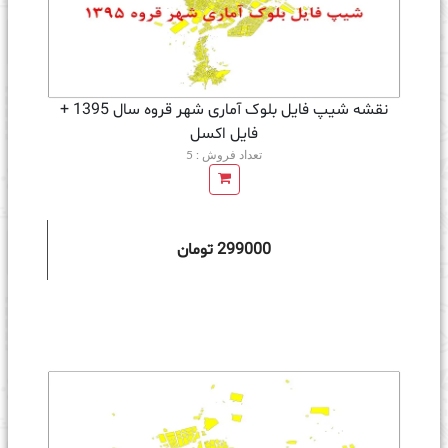
نقشه شیپ فایل بلوک آماری شهر قروه سال 1395 +
فايل اكسل
تعداد فروش : 5
299000 تومان
ه سبد خرید