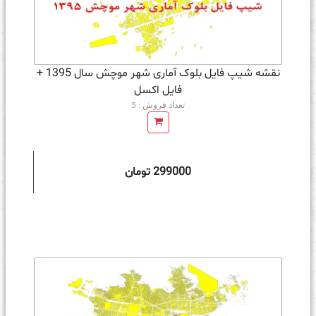
نقشه شیپ فایل بلوک آماری شهر موچش سال 1395 +
فايل اكسل
تعداد فروش : 5
299000 تومان
ه سبد خرید