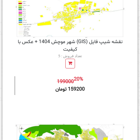
نقشه شیپ فایل (GIS) شهر موچش 1404 + عکس با
کیفیت
تعداد فروش : 5
20%
199000
ه سبد خرید
159200 تومان