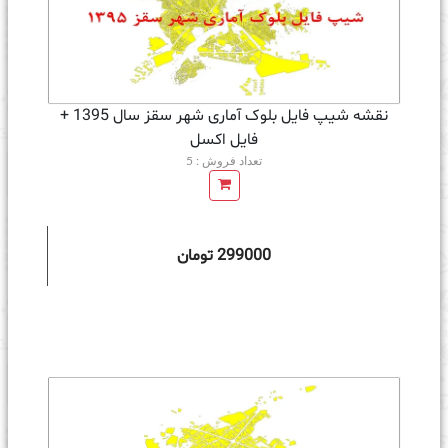
نقشه شیپ فایل بلوک آماری شهر سقز سال 1395 +
فايل اكسل
تعداد فروش : 5
299000 تومان
ه سبد خرید