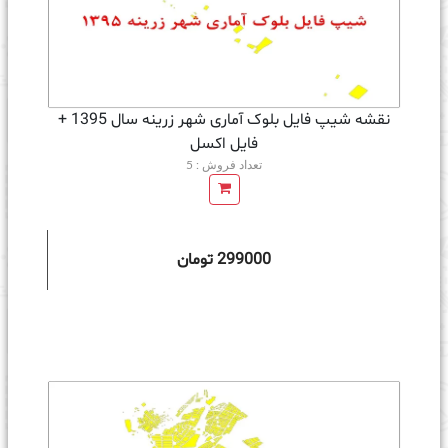
نقشه شیپ فایل بلوک آماری شهر زرینه سال 1395 +
فايل اكسل
تعداد فروش : 5
299000 تومان
ه سبد خرید