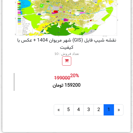
نقشه شیپ فایل (GIS) شهر مریوان 1404 + عکس با
کیفیت
تعداد فروش : 10
20%
199000
ه سبد خرید
159200 تومان
»
5
4
3
2
1
«