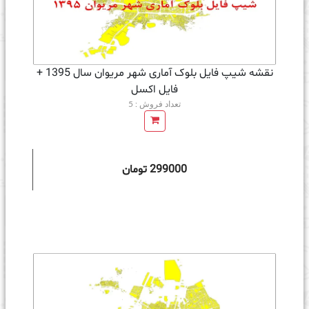
نقشه شیپ فایل بلوک آماری شهر مریوان سال 1395 +
فايل اكسل
تعداد فروش : 5
299000 تومان
ه سبد خرید