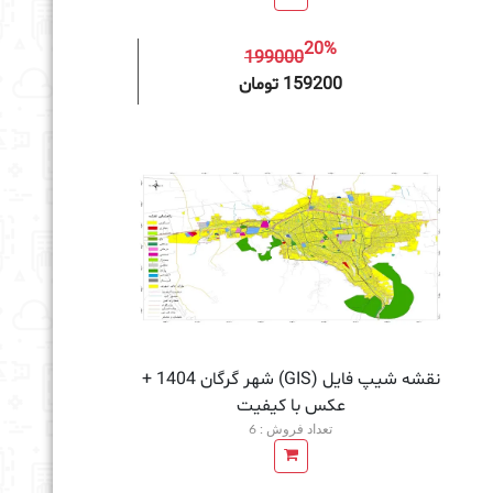
20%
199000
به سبد خرید
159200 تومان
نقشه شیپ فایل (GIS) شهر گرگان 1404 +
عکس با کیفیت
تعداد فروش : 6