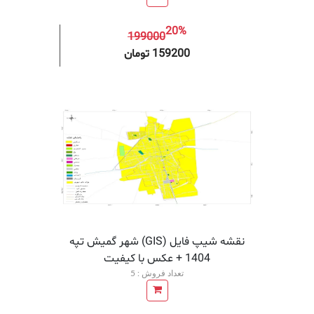
20%
199000
افزودن به سبد خرید
افزودن 
159200 تومان
نقشه شیپ فایل (GIS) شهر گمیش تپه
1404 + عکس با کیفیت
تعداد فروش : 5