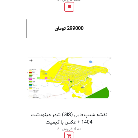
299000 تومان
افزودن به سبد خرید
افزودن 
نقشه شیپ فایل (GIS) شهر مینودشت
1404 + عکس با کیفیت
تعداد فروش : 6