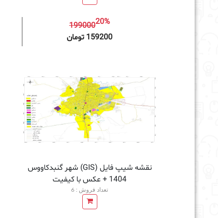
20%
199000
افزودن به سبد خرید
159200 تومان
نقشه شیپ فایل (GIS) شهر گنبدکاووس
1404 + عکس با کیفیت
تعداد فروش : 6