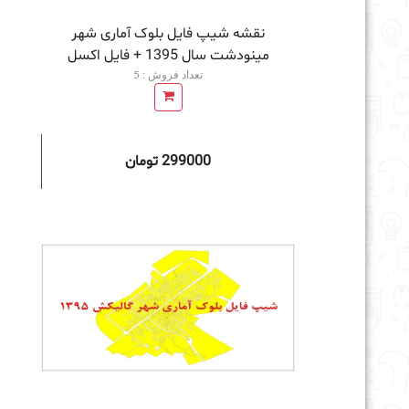
نقشه شیپ فایل بلوک آماری شهر
مینودشت سال 1395 + فايل اكسل
تعداد فروش : 5
299000 تومان
افزودن به سبد خرید