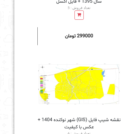
سال 1395 + فايل اكسل
تعداد فروش : 5
299000 تومان
به سبد خرید
نقشه شیپ فایل (GIS) شهر نوکنده 1404 +
عکس با کیفیت
تعداد فروش : 6