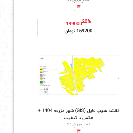
20%
199000
به سبد خرید
159200 تومان
نقشه شیپ فایل (GIS) شهر مزرعه 1404 +
عکس با کیفیت
تعداد فروش : 5