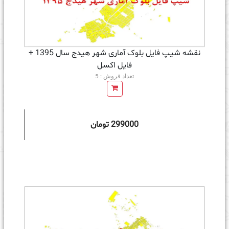
نقشه شیپ فایل بلوک آماری شهر هیدج سال 1395 +
فايل اكسل
تعداد فروش : 5
299000 تومان
ه سبد خرید