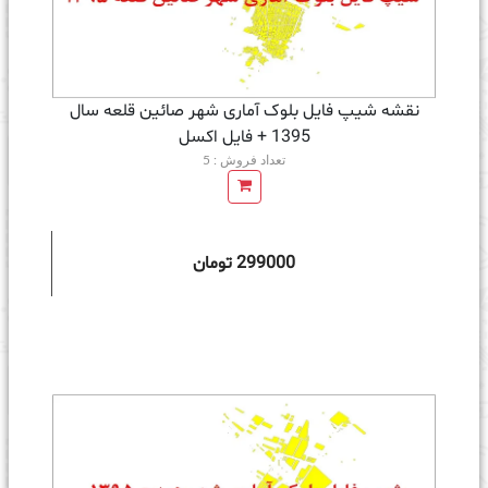
نقشه شیپ فایل بلوک آماری شهر صائین قلعه سال
1395 + فايل اكسل
تعداد فروش : 5
299000 تومان
ه سبد خرید