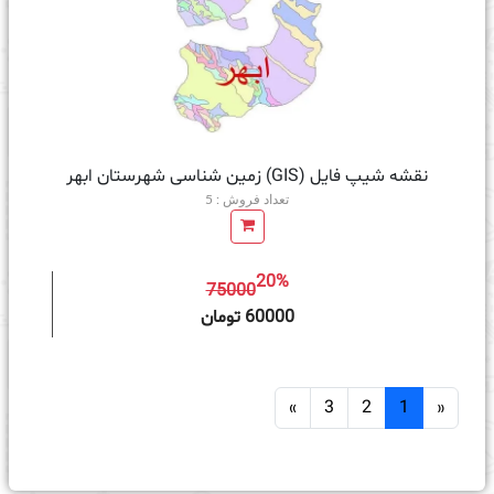
نقشه شیپ فایل (GIS) زمین‌ شناسی شهرستان ابهر
تعداد فروش : 5
20%
75000
ه سبد خرید
60000 تومان
»
3
2
1
«