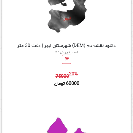
دانلود نقشه دم (DEM) شهرستان ابهر | دقت 30 متر
تعداد فروش : 5
20%
75000
ه سبد خرید
60000 تومان