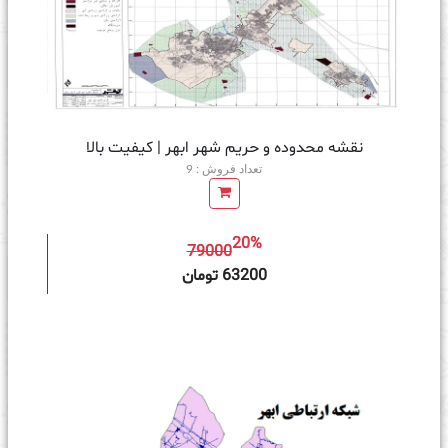
نقشه محدوده و حریم شهر ابهر | کیفیت بالا
تعداد فروش : 9
20%
79000
ه سبد خرید
63200 تومان