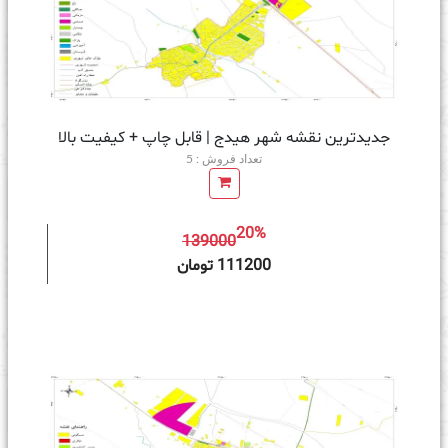
جدیدترین نقشه شهر هیدج | قابل چاپ + کیفیت بالا
تعداد فروش : 5
20%
139000
ه سبد خرید
111200 تومان