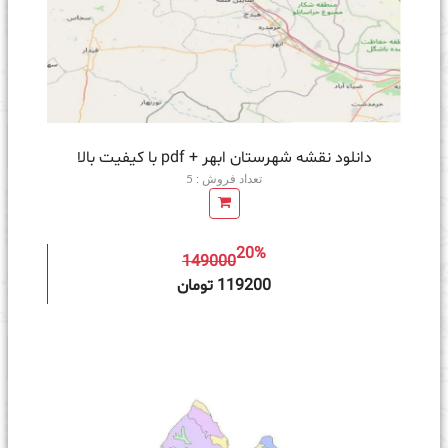
دانلود نقشه شهرستان ابهر + pdf با کیفیت بالا
تعداد فروش : 5
20%
149000
ه سبد خرید
119200 تومان