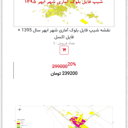
نقشه شیپ فایل بلوک آماری شهر ابهر سال 1395 +
فايل اكسل
تعداد فروش : 5
20%
299000
ه سبد خرید
239200 تومان