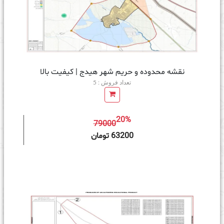
نقشه محدوده و حریم شهر هیدج | کیفیت بالا
تعداد فروش : 5
20%
79000
ه سبد خرید
63200 تومان