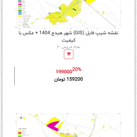
نقشه شیپ فایل (GIS) شهر هیدج 1404 + عکس با
کیفیت
تعداد فروش : 5
20%
199000
ه سبد خرید
159200 تومان