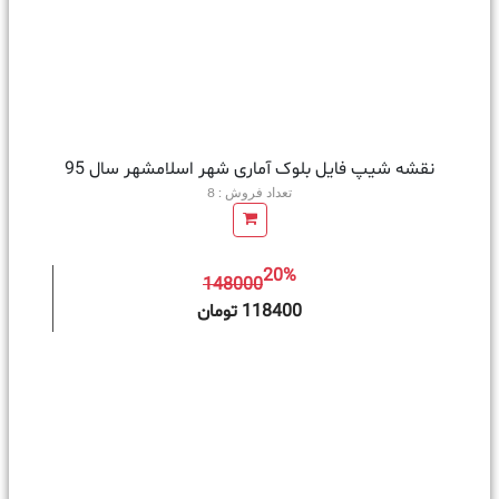
نقشه شیپ فایل بلوک آماری شهر اسلامشهر سال 95
تعداد فروش : 8
20%
148000
ه سبد خرید
118400 تومان