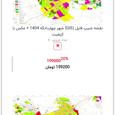
نقشه شیپ فایل (GIS) شهر چهاردانگه 1404 + عکس با
کیفیت
تعداد فروش : 8
20%
199000
ه سبد خرید
159200 تومان