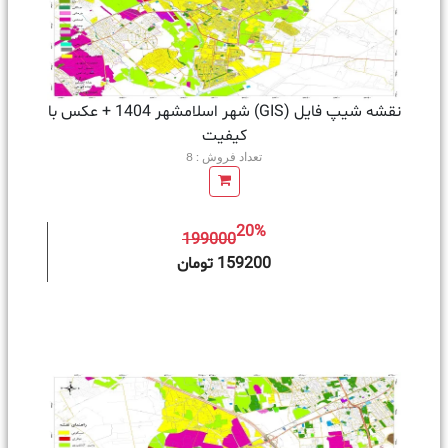
نقشه شیپ فایل (GIS) شهر اسلامشهر 1404 + عکس با
کیفیت
تعداد فروش : 8
20%
199000
ه سبد خرید
159200 تومان