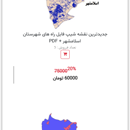
جدیدترین نقشه شیپ فایل راه های شهرستان
اسلامشهر + PDF
تعداد فروش : 5
20%
75000
ه سبد خرید
60000 تومان