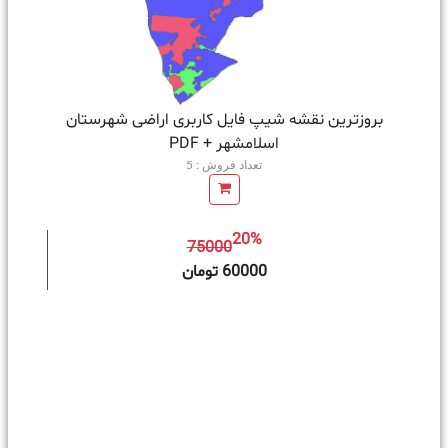
بروزترین نقشه شیپ فایل کاربری اراضی شهرستان
اسلامشهر + PDF
تعداد فروش : 5
20%
75000
ه سبد خرید
60000 تومان