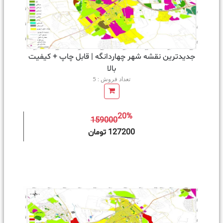
جدیدترین نقشه شهر چهاردانگه | قابل چاپ + کیفیت
بالا
تعداد فروش : 5
20%
159000
ه سبد خرید
127200 تومان