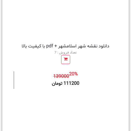
دانلود نقشه شهر اسلامشهر + pdf با کیفیت بالا
تعداد فروش : 7
20%
139000
ه سبد خرید
111200 تومان