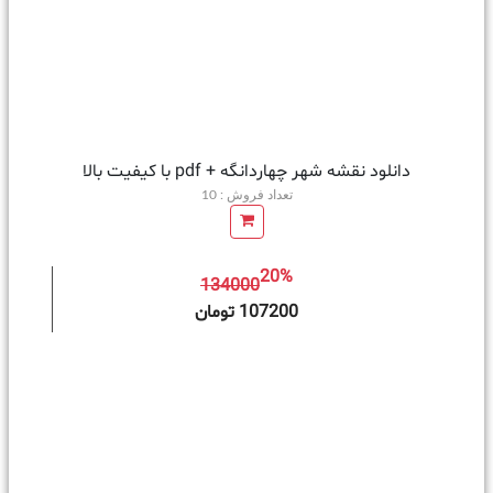
دانلود نقشه شهر چهاردانگه + pdf با کیفیت بالا
تعداد فروش : 10
20%
134000
ه سبد خرید
107200 تومان