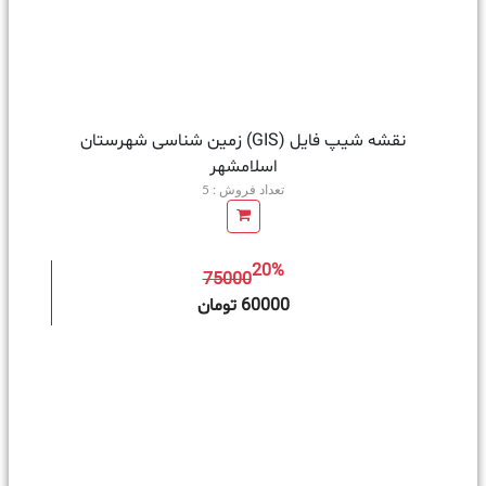
نقشه شیپ فایل (GIS) زمین‌ شناسی شهرستان
اسلامشهر
تعداد فروش : 5
20%
75000
ه سبد خرید
60000 تومان