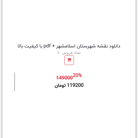
دانلود نقشه شهرستان اسلامشهر + pdf با کیفیت بالا
تعداد فروش : 5
20%
149000
ه سبد خرید
119200 تومان