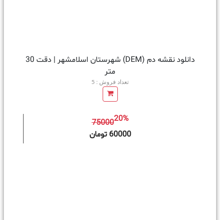
دانلود نقشه دم (DEM) شهرستان اسلامشهر | دقت 30
متر
تعداد فروش : 5
20%
75000
ه سبد خرید
60000 تومان