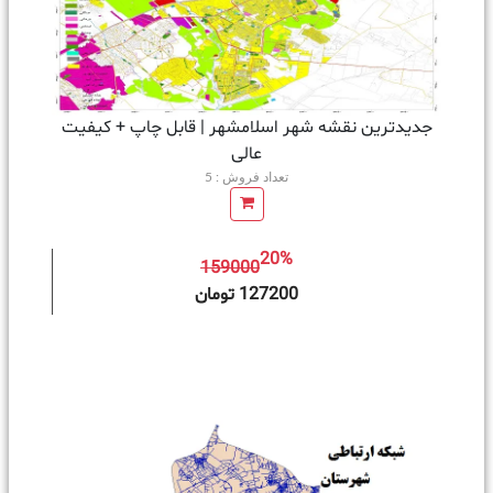
جدیدترین نقشه شهر اسلامشهر | قابل چاپ + کیفیت
عالی
تعداد فروش : 5
20%
159000
ه سبد خرید
127200 تومان