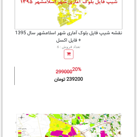
نقشه شیپ فایل بلوک آماری شهر اسلامشهر سال 1395
+ فايل اكسل
تعداد فروش : 6
20%
299000
ه سبد خرید
239200 تومان