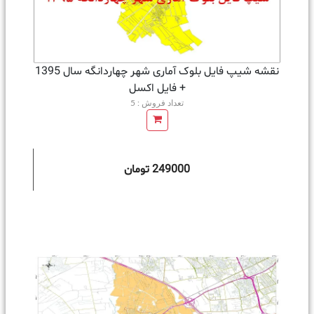
نقشه شیپ فایل بلوک آماری شهر چهاردانگه سال 1395
+ فايل اكسل
تعداد فروش : 5
249000 تومان
ه سبد خرید