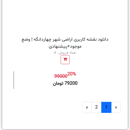
دانلود نقشه کاربری اراضی شهر چهاردانگه | وضع
موجود+پیشنهادی
تعداد فروش : 8
20%
99000
ه سبد خرید
79200 تومان
»
2
1
«