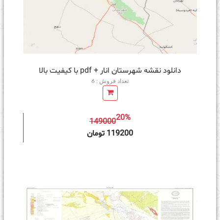
دانلود نقشه شهرستان انار + pdf با کیفیت بالا
تعداد فروش : 6
20%
149000
ه سبد خرید
119200 تومان