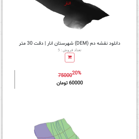
دانلود نقشه دم (DEM) شهرستان انار | دقت 30 متر
تعداد فروش : 5
20%
75000
ه سبد خرید
60000 تومان