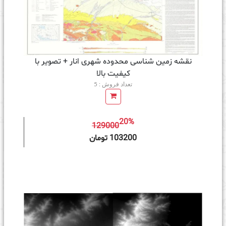
نقشه زمین‌ شناسی محدوده شهری انار + تصویر با
کیفیت بالا
تعداد فروش : 5
20%
129000
ه سبد خرید
103200 تومان