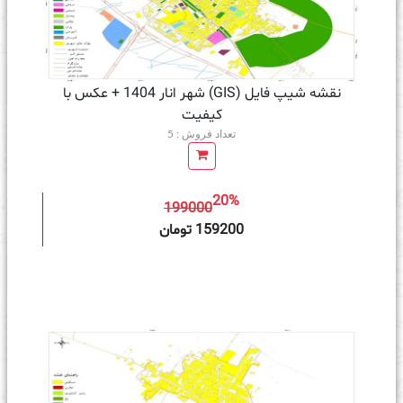
نقشه شیپ فایل (GIS) شهر انار 1404 + عکس با
کیفیت
تعداد فروش : 5
20%
199000
ه سبد خرید
159200 تومان