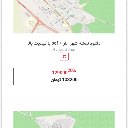
دانلود نقشه شهر انار + pdf با کیفیت بالا
تعداد فروش : 6
20%
129000
ه سبد خرید
103200 تومان