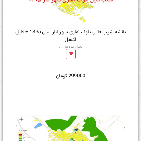
نقشه شیپ فایل بلوک آماری شهر انار سال 1395 + فايل
اكسل
تعداد فروش : 5
299000 تومان
ه سبد خرید