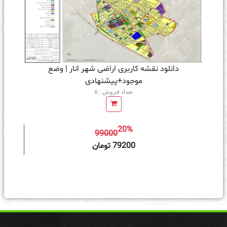
دانلود نقشه کاربری اراضی شهر انار | وضع
موجود+پیشنهادی
تعداد فروش : 6
20%
99000
ه سبد خرید
79200 تومان