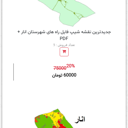
جدیدترین نقشه شیپ فایل راه های شهرستان انار +
PDF
تعداد فروش : 5
20%
75000
ه سبد خرید
60000 تومان