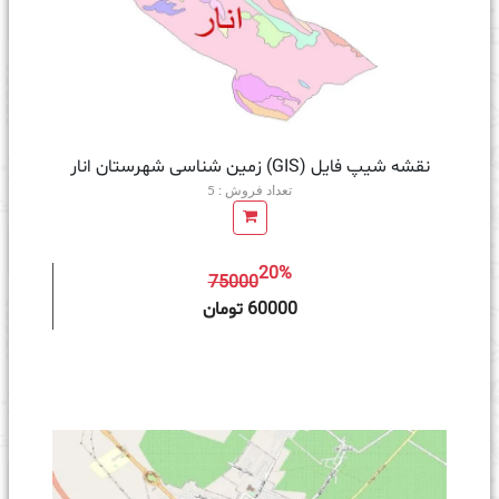
نقشه شیپ فایل (GIS) زمین‌ شناسی شهرستان انار
تعداد فروش : 5
20%
75000
ه سبد خرید
60000 تومان