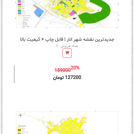
جدیدترین نقشه شهر انار | قابل چاپ + کیفیت بالا
تعداد فروش : 5
20%
159000
ه سبد خرید
127200 تومان