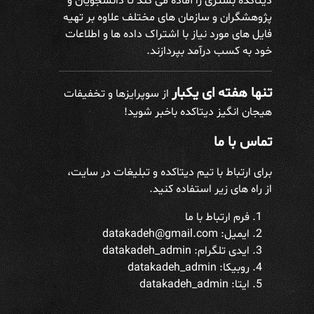
دیتاکده بستری را آماده می کند تا دانشجویان و
پژوهشگران و سازمان های مختلف علاوه بر تهیه
فایل های مورد نیاز با اشتراک داده ها و اطلاعات
خود به کسب درآمد بپردازند.
تنها هفته ای یکبار
از سوپرایزها و تخفیفات
هیجان انگیز دیتاکده باخبر شوید!
تماس با ما
برای ارتباط با تیم دیتاکده و تبلیغات در سایت،
از راه های زیر استفاده کنید.
فرم ارتباط با ما
ایمیل: datakadeh@gmail.com
ایدی تلگرام:
datakadeh_admin
روبیکا: datakadeh_admin
ایتا: datakadeh_admin