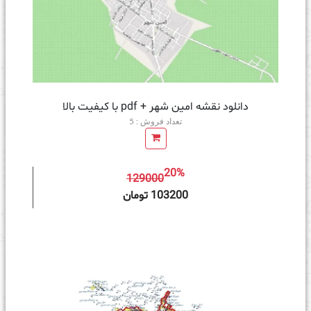
دانلود نقشه امین شهر + pdf با کیفیت بالا
تعداد فروش : 5
20%
129000
ه سبد خرید
103200 تومان