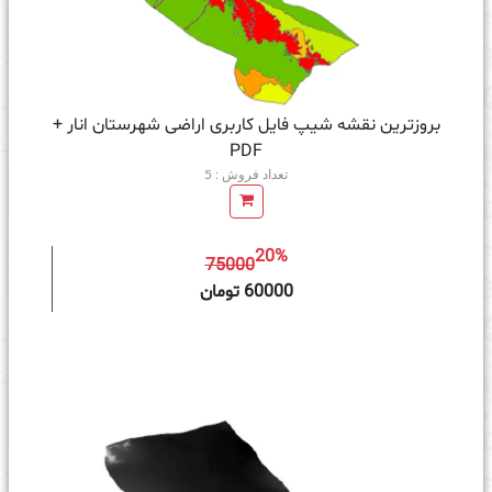
بروزترین نقشه شیپ فایل کاربری اراضی شهرستان انار +
PDF
تعداد فروش : 5
20%
75000
ه سبد خرید
60000 تومان