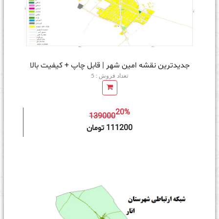
جدیدترین نقشه امین شهر | قابل چاپ + کیفیت بالا
تعداد فروش : 5
20%
139000
ه سبد خرید
111200 تومان