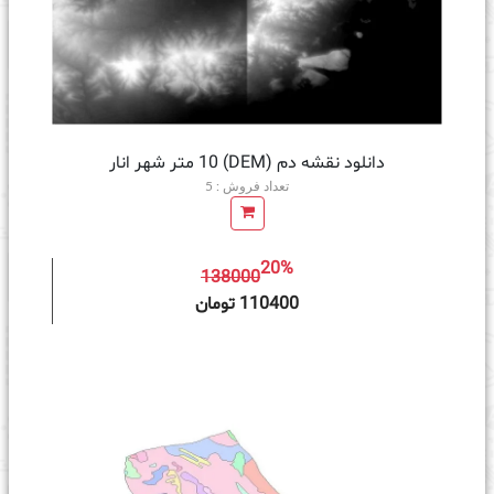
دانلود نقشه دم (DEM) 10 متر شهر انار
تعداد فروش : 5
20%
138000
ه سبد خرید
110400 تومان