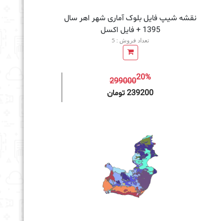
نقشه شیپ فایل بلوک آماری شهر اهر سال
1395 + فايل اكسل
تعداد فروش : 5
20%
299000
به سبد خرید
239200 تومان