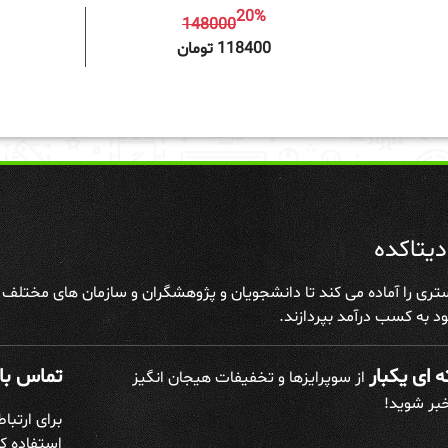
20%
148000
افزودن به سبد خرید
افزودن 
118400 تومان
یتاکده
تری را آماده می کند تا دانشجویان و پژوهشگران و سازمان های مختلف علا
د به کسب درآمد بپردازند.
 ای یکبار
تماس با 
از سوپرایزها و تخفیفات هیجان انگیز
خبر شوید!
برای ارتبا
استفاده کن