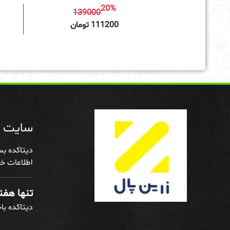
20%
139000
افزودن به سبد خرید
111200 تومان
سایت د
دیتاکده بس
اطلاعات خو
تنها هفته
دیتاکده با