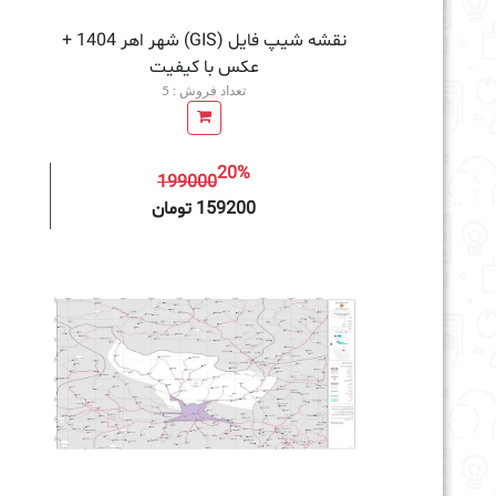
نقشه شیپ فایل (GIS) شهر اهر 1404 +
عکس با کیفیت
تعداد فروش : 5
20%
199000
افزودن به سبد خرید
159200 تومان