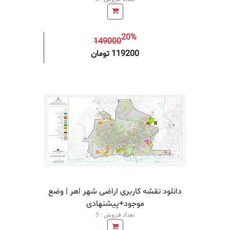
20%
149000
افزودن به سبد خرید
افزودن 
119200 تومان
دانلود نقشه کاربری اراضی شهر اهر | وضع
موجود+پیشنهادی
تعداد فروش : 5