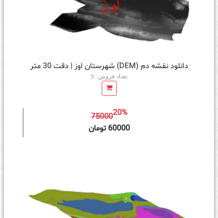
دانلود نقشه دم (DEM) شهرستان اوز | دقت 30 متر
تعداد فروش : 5
20%
75000
ه سبد خرید
60000 تومان