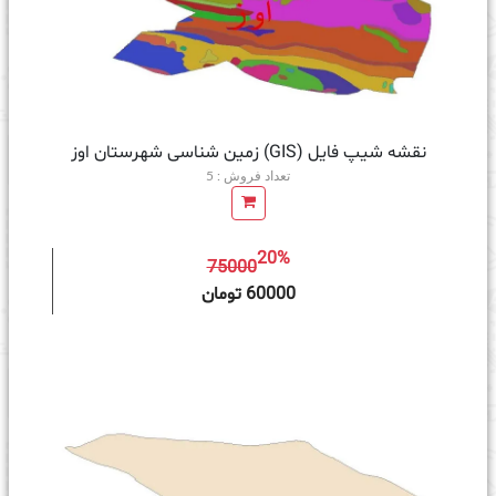
نقشه شیپ فایل (GIS) زمین‌ شناسی شهرستان اوز
تعداد فروش : 5
20%
75000
ه سبد خرید
60000 تومان