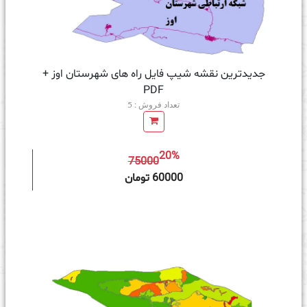
جدیدترین نقشه شیپ فایل راه های شهرستان اوز +
PDF
تعداد فروش : 5
20%
75000
ه سبد خرید
60000 تومان