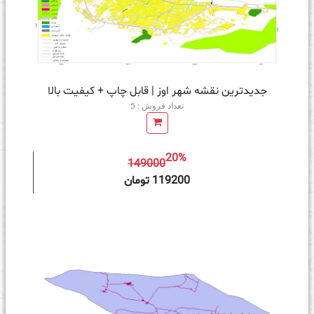
جدیدترین نقشه شهر اوز | قابل چاپ + کیفیت بالا
تعداد فروش : 5
20%
149000
ه سبد خرید
119200 تومان