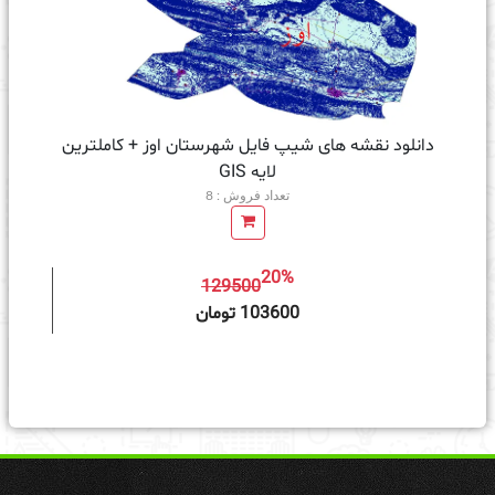
دانلود نقشه های شیپ فایل شهرستان اوز + کاملترین
لایه GIS
تعداد فروش : 8
20%
129500
ه سبد خرید
103600 تومان