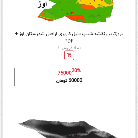
بروزترین نقشه شیپ فایل کاربری اراضی شهرستان اوز +
PDF
تعداد فروش : 5
20%
75000
ه سبد خرید
60000 تومان