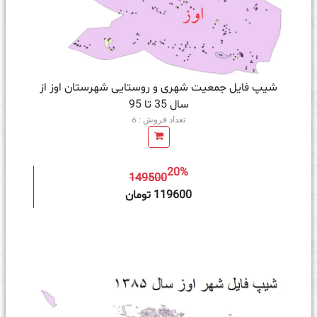
شیپ فایل جمعیت شهری و روستایی شهرستان اوز از
سال 35 تا 95
تعداد فروش : 6
20%
149500
ه سبد خرید
119600 تومان