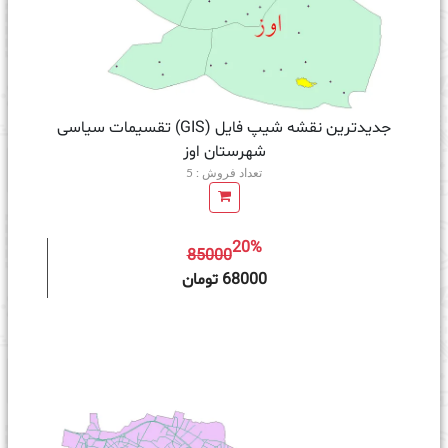
جدیدترین نقشه شیپ فایل (GIS) تقسیمات سیاسی
شهرستان اوز
تعداد فروش : 5
20%
85000
ه سبد خرید
68000 تومان