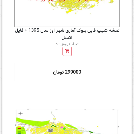
نقشه شیپ فایل بلوک آماری شهر اوز سال 1395 + فايل
اكسل
تعداد فروش : 5
299000 تومان
ه سبد خرید