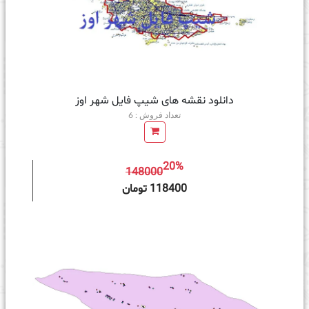
دانلود نقشه های شیپ فایل شهر اوز
تعداد فروش : 6
20%
148000
ه سبد خرید
118400 تومان