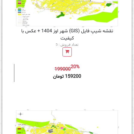
نقشه شیپ فایل (GIS) شهر اوز 1404 + عکس با
کیفیت
تعداد فروش : 5
20%
199000
ه سبد خرید
159200 تومان