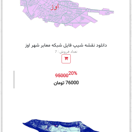
دانلود نقشه شیپ فایل شبکه معابر شهر اوز
تعداد فروش : 7
20%
95000
ه سبد خرید
76000 تومان