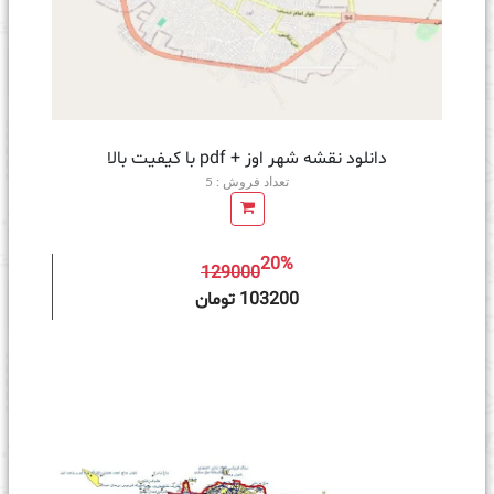
دانلود نقشه شهر اوز + pdf با کیفیت بالا
تعداد فروش : 5
20%
129000
ه سبد خرید
103200 تومان