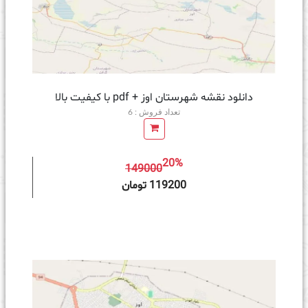
دانلود نقشه شهرستان اوز + pdf با کیفیت بالا
تعداد فروش : 6
20%
149000
ه سبد خرید
119200 تومان