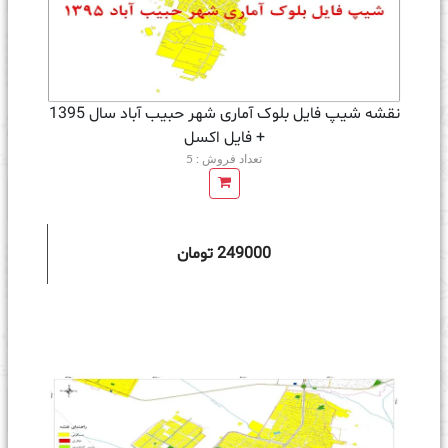
نقشه شیپ فایل بلوک آماری شهر حبیب آباد سال 1395
+ فايل اكسل
تعداد فروش : 5
249000 تومان
ه سبد خرید