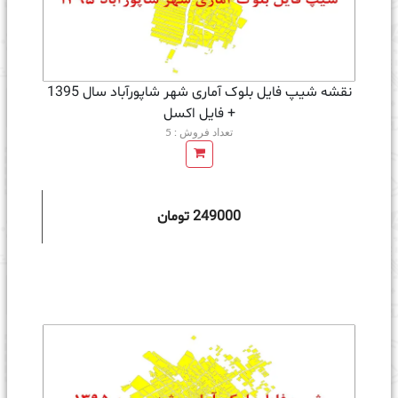
نقشه شیپ فایل بلوک آماری شهر شاپورآباد سال 1395
+ فايل اكسل
تعداد فروش : 5
249000 تومان
ه سبد خرید