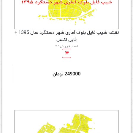
نقشه شیپ فایل بلوک آماری شهر دستگرد سال 1395 +
فايل اكسل
تعداد فروش : 5
249000 تومان
ه سبد خرید