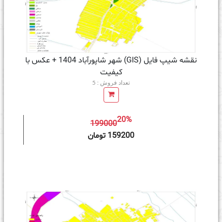
نقشه شیپ فایل (GIS) شهر شاپورآباد 1404 + عکس با
کیفیت
تعداد فروش : 5
20%
199000
ه سبد خرید
159200 تومان