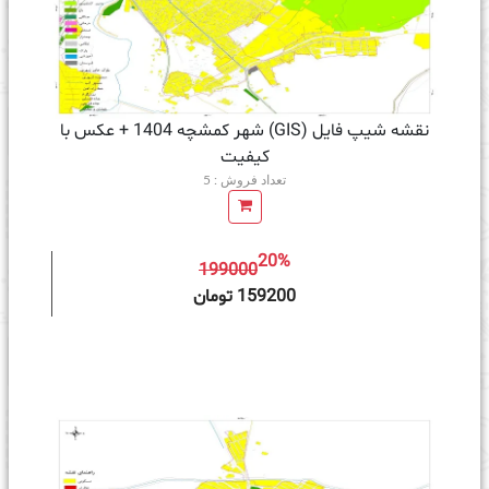
نقشه شیپ فایل (GIS) شهر کمشچه 1404 + عکس با
کیفیت
تعداد فروش : 5
20%
199000
ه سبد خرید
159200 تومان