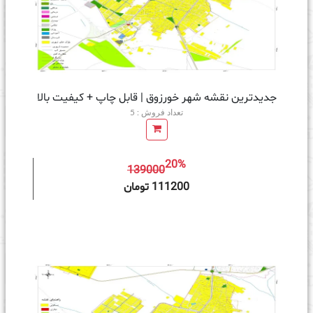
جدیدترین نقشه شهر خورزوق | قابل چاپ + کیفیت بالا
تعداد فروش : 5
20%
139000
ه سبد خرید
111200 تومان