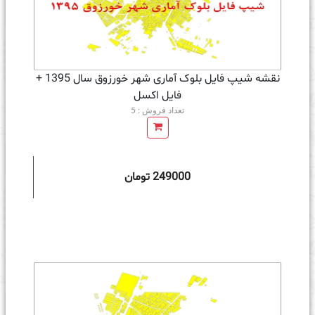
نقشه شیپ فایل بلوک آماری شهر خورزوق سال 1395 +
فايل اكسل
تعداد فروش : 5
249000 تومان
ه سبد خرید