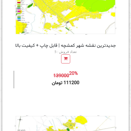
جدیدترین نقشه شهر کمشچه | قابل چاپ + کیفیت بالا
تعداد فروش : 5
20%
139000
ه سبد خرید
111200 تومان