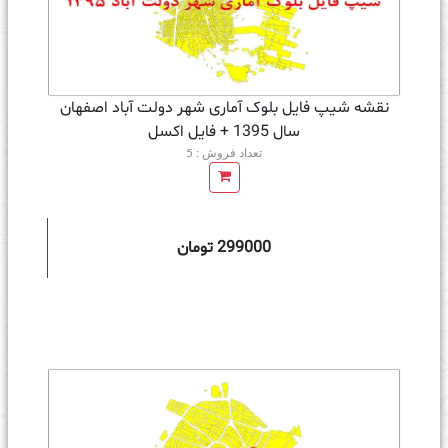
نقشه شیپ فایل بلوک آماری شهر دولت آباد اصفهان
سال 1395 + فايل اكسل
تعداد فروش : 5
299000 تومان
ه سبد خرید