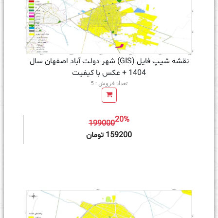
نقشه شیپ فایل (GIS) شهر دولت آباد اصفهان سال
1404 + عکس با کیفیت
تعداد فروش : 5
20%
199000
ه سبد خرید
159200 تومان