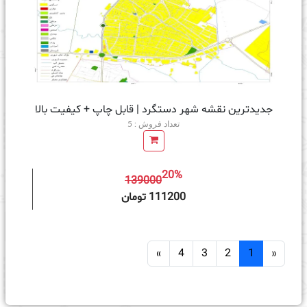
جدیدترین نقشه شهر دستگرد | قابل چاپ + کیفیت بالا
تعداد فروش : 5
20%
139000
ه سبد خرید
111200 تومان
»
4
3
2
1
«