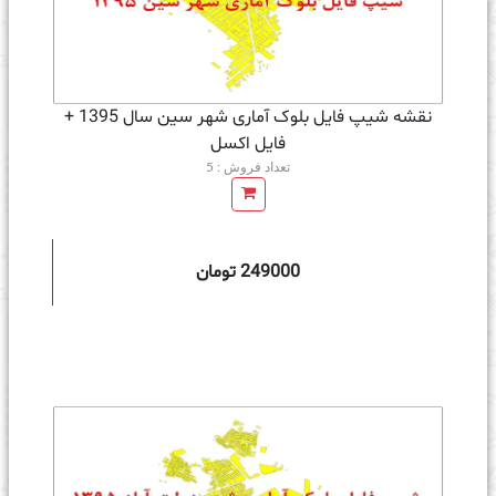
نقشه شیپ فایل بلوک آماری شهر سین سال 1395 +
فايل اكسل
تعداد فروش : 5
249000 تومان
ه سبد خرید