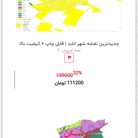
جدیدترین نقشه شهر انابد | قابل چاپ + کیفیت بالا
تعداد فروش : 5
20%
139000
ه سبد خرید
111200 تومان