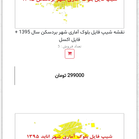
نقشه شیپ فایل بلوک آماری شهر بردسکن سال 1395 +
فايل اكسل
تعداد فروش : 5
299000 تومان
ه سبد خرید