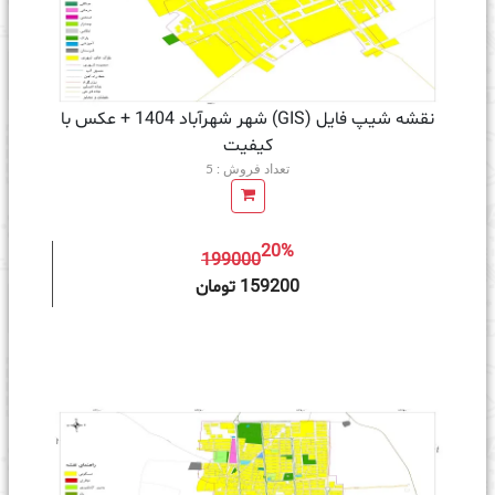
نقشه شیپ فایل (GIS) شهر شهرآباد 1404 + عکس با
کیفیت
تعداد فروش : 5
20%
199000
ه سبد خرید
159200 تومان