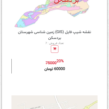
نقشه شیپ فایل (GIS) زمین‌ شناسی شهرستان
بردسکن
تعداد فروش : 7
20%
75000
ه سبد خرید
60000 تومان