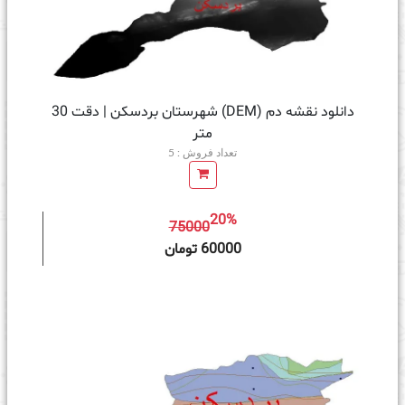
دانلود نقشه دم (DEM) شهرستان بردسکن | دقت 30
متر
تعداد فروش : 5
20%
75000
ه سبد خرید
60000 تومان