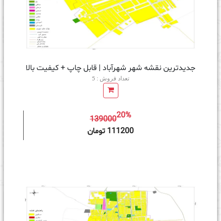
جدیدترین نقشه شهر شهرآباد | قابل چاپ + کیفیت بالا
تعداد فروش : 5
20%
139000
ه سبد خرید
111200 تومان