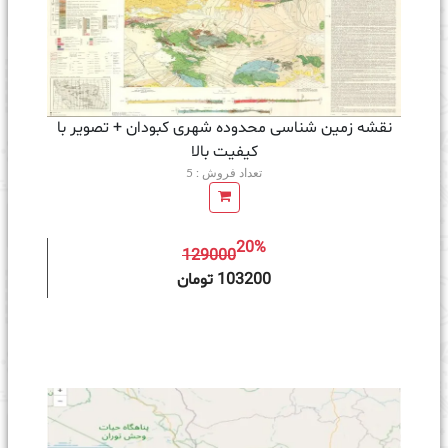
نقشه زمین‌ شناسی محدوده شهری کبودان + تصویر با
کیفیت بالا
تعداد فروش : 5
20%
129000
ه سبد خرید
103200 تومان