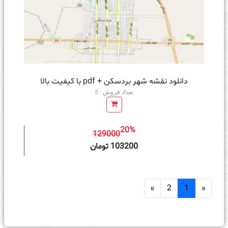
دانلود نقشه شهر بردسکن + pdf با کیفیت بالا
تعداد فروش : 5
20%
129000
ه سبد خرید
103200 تومان
»
2
1
«