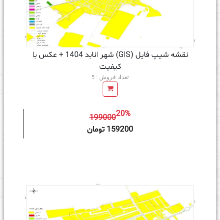
نقشه شیپ فایل (GIS) شهر انابد 1404 + عکس با
کیفیت
تعداد فروش : 5
20%
199000
ه سبد خرید
159200 تومان