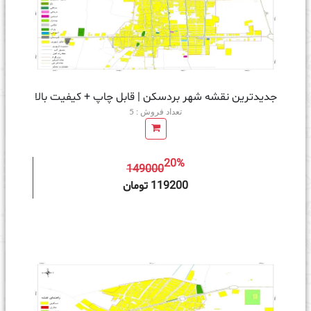
جدیدترین نقشه شهر بردسکن | قابل چاپ + کیفیت بالا
تعداد فروش : 5
20%
149000
ه سبد خرید
119200 تومان