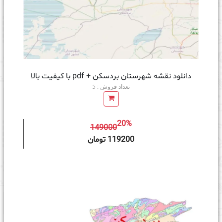
دانلود نقشه شهرستان بردسکن + pdf با کیفیت بالا
تعداد فروش : 5
20%
149000
ه سبد خرید
119200 تومان