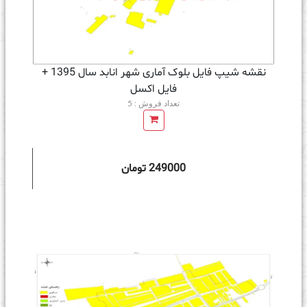
نقشه شیپ فایل بلوک آماری شهر انابد سال 1395 +
فايل اكسل
تعداد فروش : 5
249000 تومان
ه سبد خرید