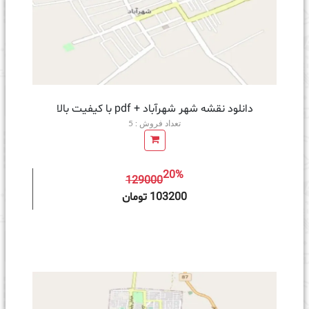
دانلود نقشه شهر شهرآباد + pdf با کیفیت بالا
تعداد فروش : 5
20%
129000
ه سبد خرید
103200 تومان