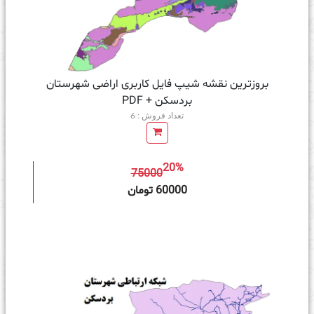
بروزترین نقشه شیپ فایل کاربری اراضی شهرستان
بردسکن + PDF
تعداد فروش : 6
20%
75000
ه سبد خرید
60000 تومان