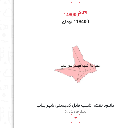
20%
148000
به سبد خرید
118400 تومان
دانلود نقشه شیپ فایل کدپستی شهر بناب
تعداد فروش : 5