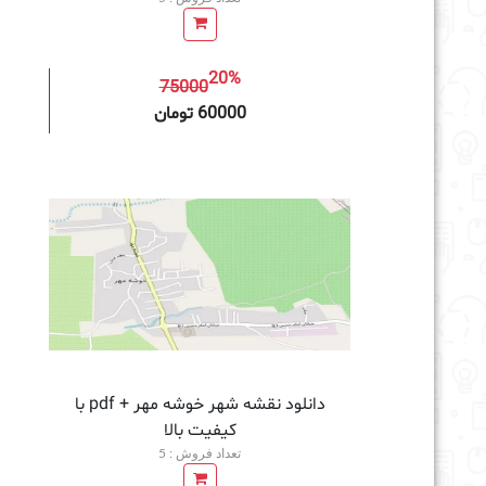
20%
75000
افزودن به سبد خرید
60000 تومان
دانلود نقشه شهر خوشه مهر + pdf با
کیفیت بالا
تعداد فروش : 5