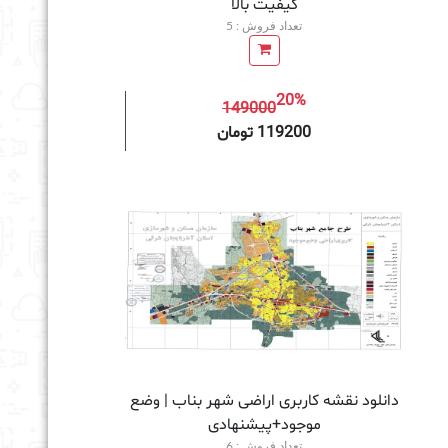
کیفیت بالا
تعداد فروش : 5
20%
149000
به سبد خرید
119200 تومان
دانلود نقشه کاربری اراضی شهر بناب | وضع
موجود+پیشنهادی
تعداد فروش : 6