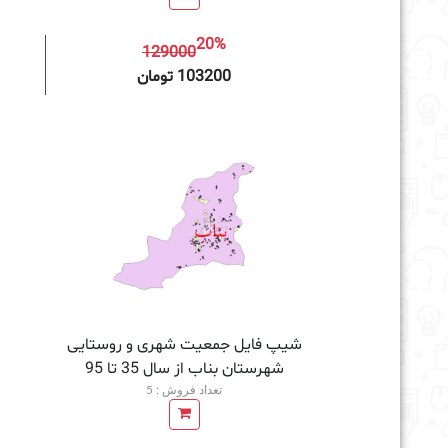
20%
129000
افزودن به سبد خرید
103200 تومان
شیپ فایل جمعیت شهری و روستایی
شهرستان بناب از سال 35 تا 95
تعداد فروش : 5