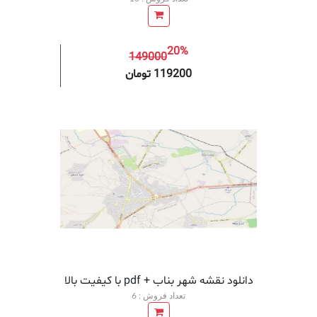
20%
149000
افزودن به سبد خرید
افزودن 
119200 تومان
دانلود نقشه شهر بناب + pdf با کیفیت بالا
تعداد فروش : 6