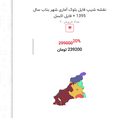
نقشه شیپ فایل بلوک آماری شهر بناب سال
1395 + فايل اكسل
تعداد فروش : 5
20%
299000
به سبد خرید
239200 تومان