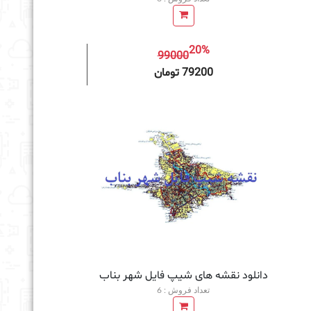
20%
99000
به سبد خرید
79200 تومان
دانلود نقشه های شیپ فایل شهر بناب
تعداد فروش : 6