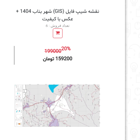
نقشه شیپ فایل (GIS) شهر بناب 1404 +
عکس با کیفیت
تعداد فروش : 6
20%
199000
افزودن به سبد خرید
159200 تومان