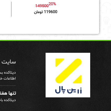
20%
149500
افزودن به سبد خرید
119600 تومان
سایت د
دیتاکده بس
اطلاعات خو
تنها هفته
دیتاکده با