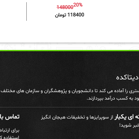
20%
148000
افزودن به سبد خرید
افزودن 
118400 تومان
یتاکده
تری را آماده می کند تا دانشجویان و پژوهشگران و سازمان های مختلف علا
د به کسب درآمد بپردازند.
 ای یکبار
تماس با 
از سوپرایزها و تخفیفات هیجان انگیز
خبر شوید!
برای ارتبا
استفاده کن