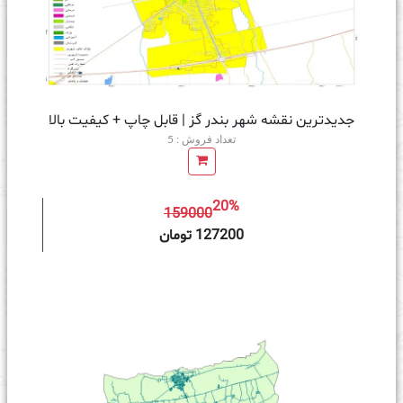
جدیدترین نقشه شهر بندر گز | قابل چاپ + کیفیت بالا
تعداد فروش : 5
20%
159000
ه سبد خرید
127200 تومان