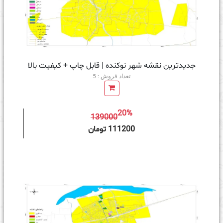
جدیدترین نقشه شهر نوکنده | قابل چاپ + کیفیت بالا
تعداد فروش : 5
20%
139000
ه سبد خرید
111200 تومان