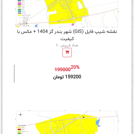
نقشه شیپ فایل (GIS) شهر بندر گز 1404 + عکس با
کیفیت
تعداد فروش : 5
20%
199000
ه سبد خرید
159200 تومان