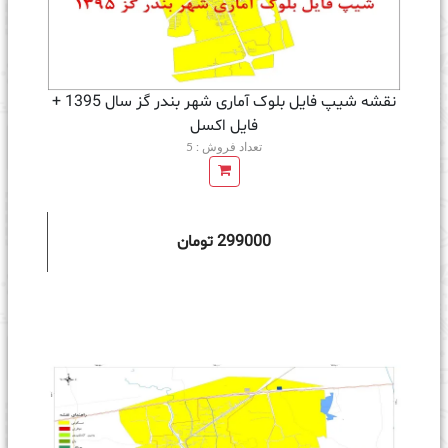
نقشه شیپ فایل بلوک آماری شهر بندر گز سال 1395 +
فايل اكسل
تعداد فروش : 5
299000 تومان
ه سبد خرید