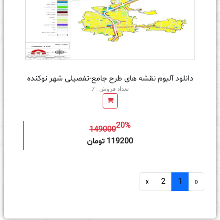
دانلود آلبوم نقشه های طرح جامع-تفصیلی شهر نوکنده
تعداد فروش : 7
20%
149000
ه سبد خرید
119200 تومان
»
2
1
«