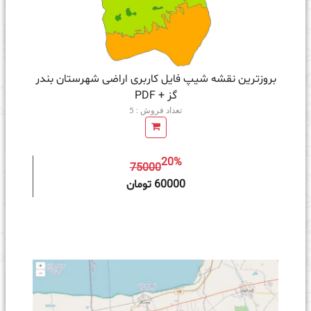
بروزترین نقشه شیپ فایل کاربری اراضی شهرستان بندر
گز + PDF
تعداد فروش : 5
20%
75000
ه سبد خرید
60000 تومان