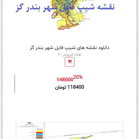
دانلود نقشه های شیپ فایل شهر بندر گز
تعداد فروش : 5
20%
148000
ه سبد خرید
118400 تومان