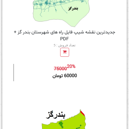
جدیدترین نقشه شیپ فایل راه های شهرستان بندر گز +
PDF
تعداد فروش : 5
20%
75000
ه سبد خرید
60000 تومان