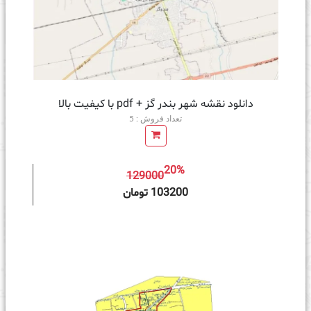
دانلود نقشه شهر بندر گز + pdf با کیفیت بالا
تعداد فروش : 5
20%
129000
ه سبد خرید
103200 تومان