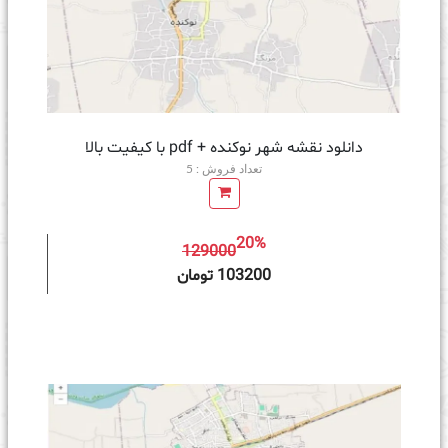
دانلود نقشه شهر نوکنده + pdf با کیفیت بالا
تعداد فروش : 5
20%
129000
ه سبد خرید
103200 تومان