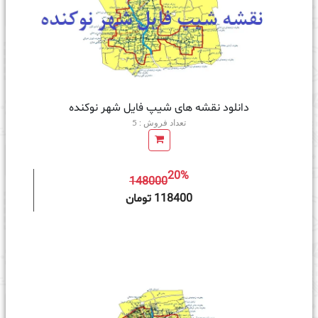
دانلود نقشه های شیپ فایل شهر نوکنده
تعداد فروش : 5
20%
148000
ه سبد خرید
118400 تومان