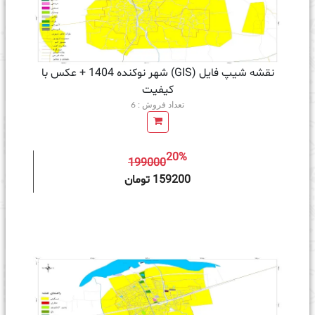
نقشه شیپ فایل (GIS) شهر نوکنده 1404 + عکس با
کیفیت
تعداد فروش : 6
20%
199000
ه سبد خرید
159200 تومان