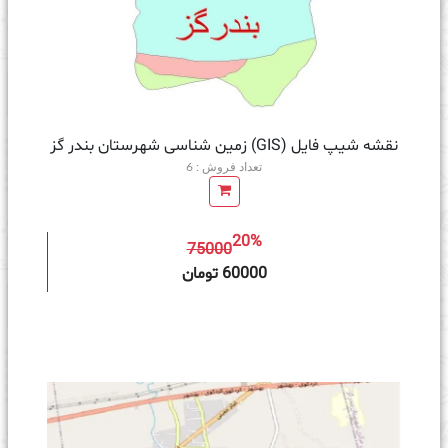
نقشه شیپ فایل (GIS) زمین‌ شناسی شهرستان بندر گز
تعداد فروش : 6
20%
75000
ه سبد خرید
60000 تومان