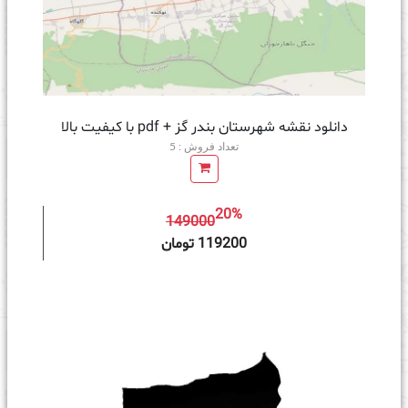
دانلود نقشه شهرستان بندر گز + pdf با کیفیت بالا
تعداد فروش : 5
20%
149000
ه سبد خرید
119200 تومان