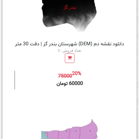
دانلود نقشه دم (DEM) شهرستان بندر گز | دقت 30 متر
تعداد فروش : 5
20%
75000
ه سبد خرید
60000 تومان