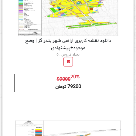
دانلود نقشه کاربری اراضی شهر بندر گز | وضع
موجود+پیشنهادی
تعداد فروش : 6
20%
99000
ه سبد خرید
79200 تومان