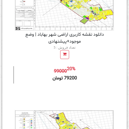
دانلود نقشه کاربری اراضی شهر بهاباد | وضع
موجود+پیشنهادی
تعداد فروش : 5
20%
99000
ه سبد خرید
79200 تومان