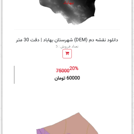
دانلود نقشه دم (DEM) شهرستان بهاباد | دقت 30 متر
تعداد فروش : 5
20%
75000
ه سبد خرید
60000 تومان