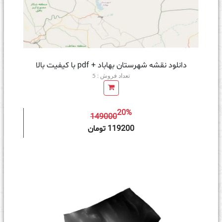
دانلود نقشه شهرستان بهاباد + pdf با کیفیت بالا
تعداد فروش : 5
20%
149000
ه سبد خرید
119200 تومان