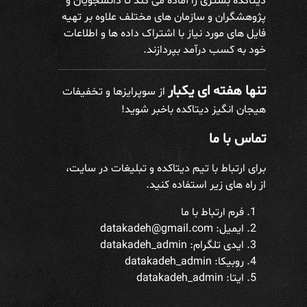
دیتاکده بستری را آماده می کند تا دانشجویان و
پژوهشگران و سازمان های مختلف علاوه بر تهیه
فایل های مورد نیاز با اشتراک داده ها و اطلاعات
خود به کسب درآمد بپردازند.
تنها هفته ای یکبار
از سوپرایزها و تخفیفات
هیجان انگیز دیتاکده باخبر شوید!
تماس با ما
برای ارتباط با تیم دیتاکده و تبلیغات در سایت،
از راه های زیر استفاده کنید.
فرم ارتباط با ما
ایمیل: datakadeh@gmail.com
ایدی تلگرام:
datakadeh_admin
روبیکا: datakadeh_admin
ایتا: datakadeh_admin