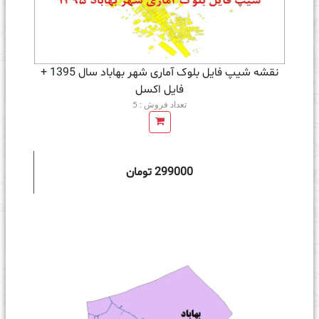
نقشه شیپ فایل بلوک آماری شهر بهاباد سال 1395 +
فايل اكسل
تعداد فروش : 5
299000 تومان
ه سبد خرید