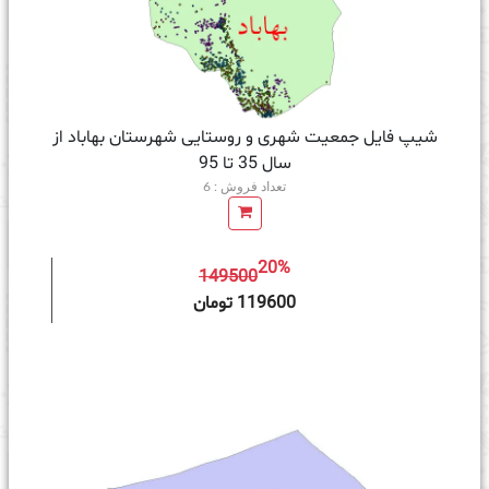
شیپ فایل جمعیت شهری و روستایی شهرستان بهاباد از
سال 35 تا 95
تعداد فروش : 6
20%
149500
ه سبد خرید
119600 تومان