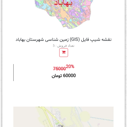
نقشه شیپ فایل (GIS) زمین‌ شناسی شهرستان بهاباد
تعداد فروش : 5
20%
75000
ه سبد خرید
60000 تومان