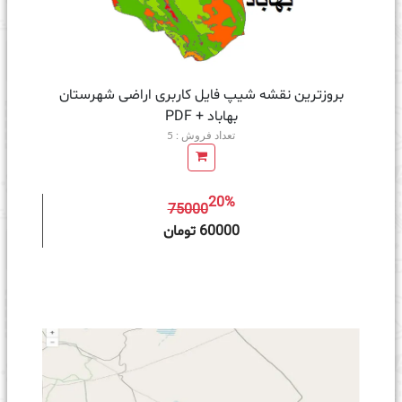
بروزترین نقشه شیپ فایل کاربری اراضی شهرستان
بهاباد + PDF
تعداد فروش : 5
20%
75000
ه سبد خرید
60000 تومان