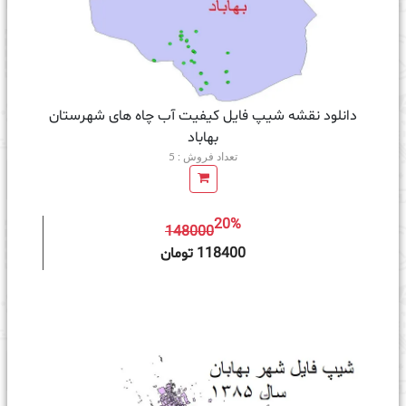
دانلود نقشه شیپ فایل کیفیت آب چاه های شهرستان
بهاباد
تعداد فروش : 5
20%
148000
ه سبد خرید
118400 تومان