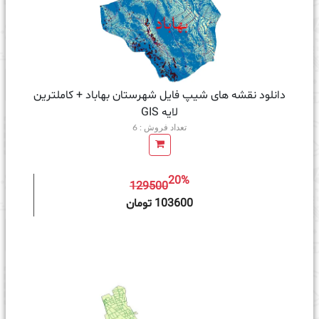
دانلود نقشه های شیپ فایل شهرستان بهاباد + کاملترین
لایه GIS
تعداد فروش : 6
20%
129500
ه سبد خرید
103600 تومان