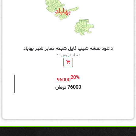
دانلود نقشه شیپ فایل شبکه معابر شهر بهاباد
تعداد فروش : 5
20%
95000
ه سبد خرید
76000 تومان