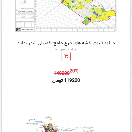
دانلود آلبوم نقشه های طرح جامع-تفصیلی شهر بهاباد
تعداد فروش : 6
20%
149000
ه سبد خرید
119200 تومان