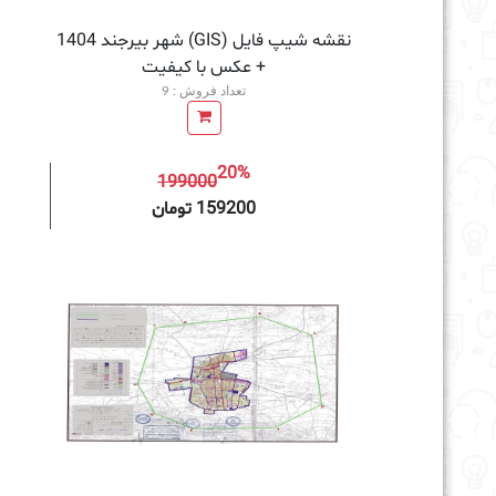
نقشه شیپ فایل (GIS) شهر بیرجند 1404
+ عکس با کیفیت
تعداد فروش : 9
20%
199000
افزودن به سبد خرید
159200 تومان