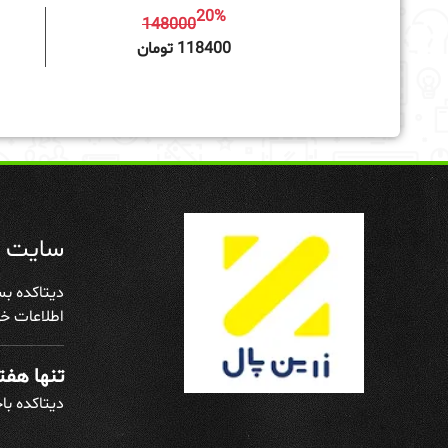
20%
148000
افزودن به سبد خرید
118400 تومان
سایت د
دیتاکده بس
اطلاعات خو
تنها هفته
دیتاکده با