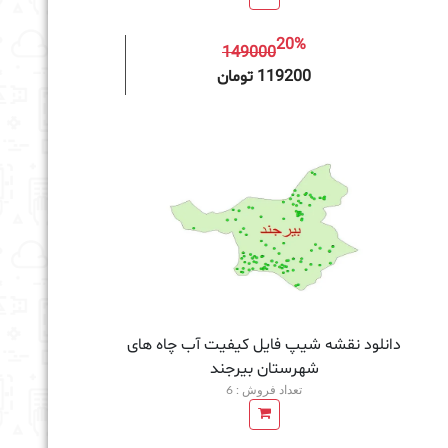
20%
149000
به سبد خرید
119200 تومان
دانلود نقشه شیپ فایل کیفیت آب چاه های
شهرستان بیرجند
تعداد فروش : 6