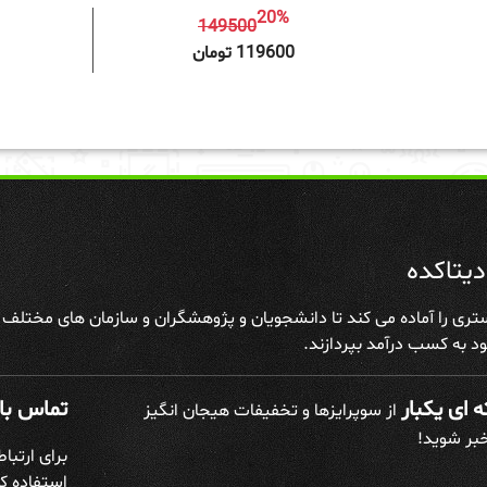
20%
149500
افزودن به سبد خرید
افزودن 
119600 تومان
یتاکده
تری را آماده می کند تا دانشجویان و پژوهشگران و سازمان های مختلف علا
د به کسب درآمد بپردازند.
 ای یکبار
تماس با 
از سوپرایزها و تخفیفات هیجان انگیز
خبر شوید!
برای ارتبا
استفاده کن