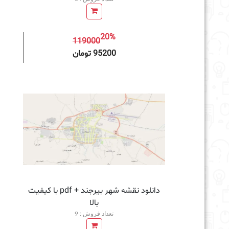
20%
119000
افزودن به سبد خرید
95200 تومان
دانلود نقشه شهر بیرجند + pdf با کیفیت
بالا
تعداد فروش : 9