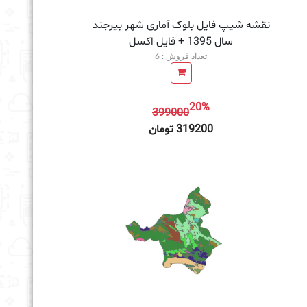
نقشه شیپ فایل بلوک آماری شهر بیرجند
سال 1395 + فايل اكسل
تعداد فروش : 6
20%
399000
به سبد خرید
319200 تومان