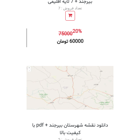
بیرجند + 7 لایه اقلیمی
تعداد فروش : 7
20%
75000
افزودن به سبد خرید
افزودن 
60000 تومان
دانلود نقشه شهرستان بیرجند + pdf با
کیفیت بالا
تعداد فروش : 5