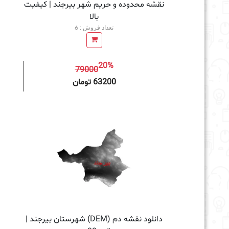
نقشه محدوده و حریم شهر بیرجند | کیفیت
بالا
تعداد فروش : 6
20%
79000
افزودن به سبد خرید
63200 تومان
دانلود نقشه دم (DEM) شهرستان بیرجند |