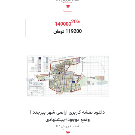
20%
149000
افزودن به سبد خرید
افزودن 
119200 تومان
دانلود نقشه کاربری اراضی شهر بیرجند |
وضع موجود+پیشنهادی
تعداد فروش : 8