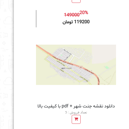
20%
149000
به سبد خرید
119200 تومان
دانلود نقشه جنت شهر + pdf با کیفیت بالا
تعداد فروش : 5