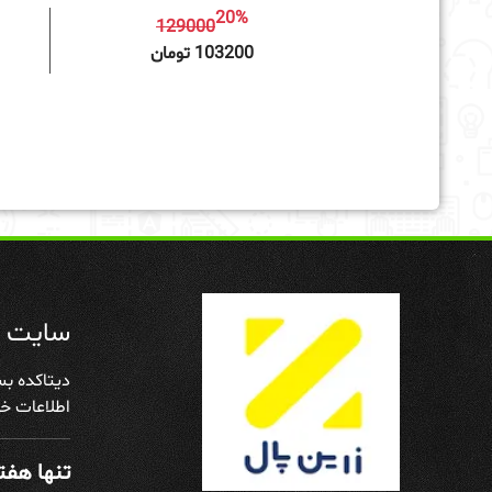
20%
129000
افزودن به سبد خرید
103200 تومان
سایت د
دیتاکده بس
اطلاعات خو
تنها هفته