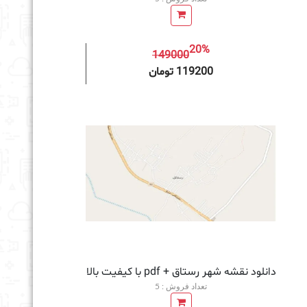
20%
149000
به سبد خرید
119200 تومان
دانلود نقشه شهر رستاق + pdf با کیفیت بالا
تعداد فروش : 5