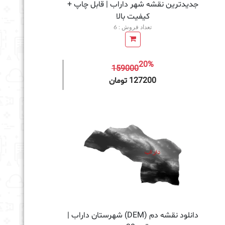
جدیدترین نقشه شهر داراب | قابل چاپ +
کیفیت بالا
تعداد فروش : 6
20%
159000
به سبد خرید
127200 تومان
دانلود نقشه دم (DEM) شهرستان داراب |