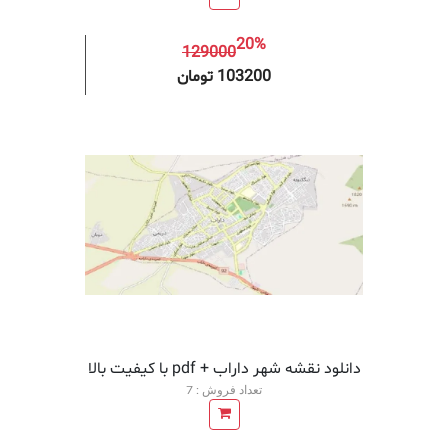
20%
129000
افزودن به سبد خرید
افزودن 
103200 تومان
دانلود نقشه شهر داراب + pdf با کیفیت بالا
تعداد فروش : 7