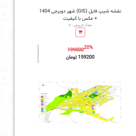
نقشه شیپ فایل (GIS) شهر دوبرجی 1404
+ عکس با کیفیت
تعداد فروش : 6
20%
199000
به سبد خرید
159200 تومان