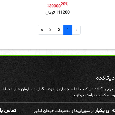
20%
139000
افزودن به سبد خرید
افزودن 
111200 تومان
»
3
2
1
«
یتاکده
تری را آماده می کند تا دانشجویان و پژوهشگران و سازمان های مختلف علا
د به کسب درآمد بپردازند.
 ای یکبار
تماس با 
از سوپرایزها و تخفیفات هیجان انگیز