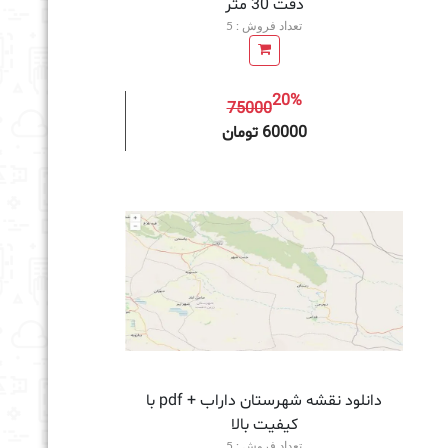
دقت 30 متر
تعداد فروش : 5
20%
75000
به سبد خرید
60000 تومان
دانلود نقشه شهرستان داراب + pdf با
کیفیت بالا
تعداد فروش : 5