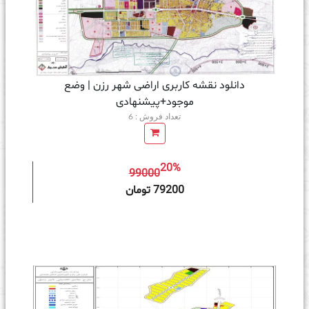
دانلود نقشه کاربری اراضی شهر رزن | وضع
موجود+پیشنهادی
تعداد فروش : 6
20%
99000
ه سبد خرید
79200 تومان