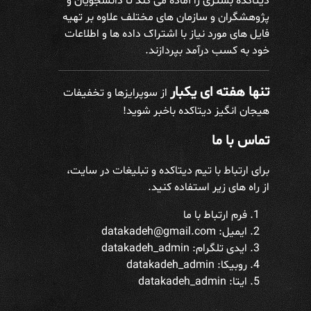
دیتاکده بستری را آماده می کند تا دانشجویان و
پژوهشگران و سازمان های مختلف علاوه بر تهیه
فایل های مورد نیاز با اشتراک داده ها و اطلاعات
خود به کسب درآمد بپردازند.
تنها هفته ای یکبار
از سوپرایزها و تخفیفات
هیجان انگیز دیتاکده باخبر شوید!
تماس با ما
برای ارتباط با تیم دیتاکده و تبلیغات در سایت،
از راه های زیر استفاده کنید.
فرم ارتباط با ما
ایمیل: datakadeh@gmail.com
ایدی تلگرام:
datakadeh_admin
روبیکا: datakadeh_admin
ایتا: datakadeh_admin