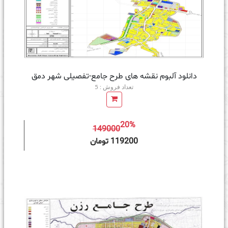
دانلود آلبوم نقشه های طرح جامع-تفصیلی شهر دمق
تعداد فروش : 5
20%
149000
ه سبد خرید
119200 تومان