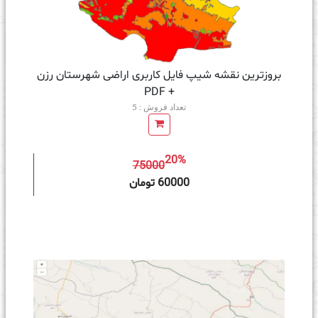
بروزترین نقشه شیپ فایل کاربری اراضی شهرستان رزن
+ PDF
تعداد فروش : 5
20%
75000
ه سبد خرید
60000 تومان