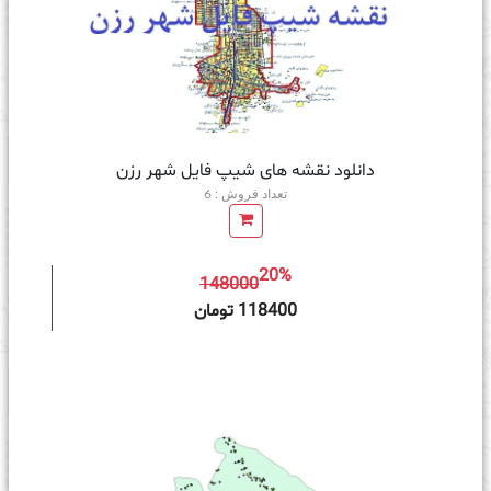
دانلود نقشه های شیپ فایل شهر رزن
تعداد فروش : 6
20%
148000
ه سبد خرید
118400 تومان