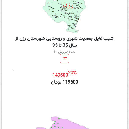
شیپ فایل جمعیت شهری و روستایی شهرستان رزن از
سال 35 تا 95
تعداد فروش : 6
20%
149500
ه سبد خرید
119600 تومان