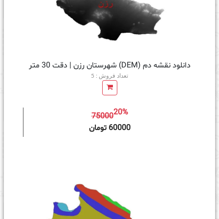
دانلود نقشه دم (DEM) شهرستان رزن | دقت 30 متر
تعداد فروش : 5
20%
75000
ه سبد خرید
60000 تومان