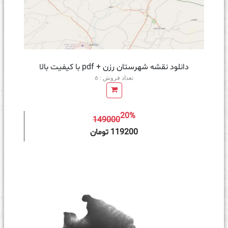
دانلود نقشه شهرستان رزن + pdf با کیفیت بالا
تعداد فروش : 6
20%
149000
ه سبد خرید
119200 تومان