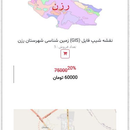
نقشه شیپ فایل (GIS) زمین‌ شناسی شهرستان رزن
تعداد فروش : 5
20%
75000
ه سبد خرید
60000 تومان