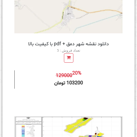
دانلود نقشه شهر دمق + pdf با کیفیت بالا
تعداد فروش : 5
20%
129000
ه سبد خرید
103200 تومان