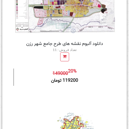
دانلود آلبوم نقشه های طرح جامع شهر رزن
تعداد فروش : 11
20%
149000
ه سبد خرید
119200 تومان