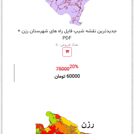
جدیدترین نقشه شیپ فایل راه های شهرستان رزن +
PDF
تعداد فروش : 6
20%
75000
ه سبد خرید
60000 تومان