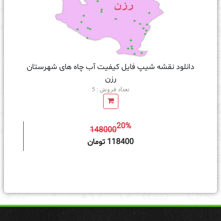
دانلود نقشه شیپ فایل کیفیت آب چاه های شهرستان
رزن
تعداد فروش : 5
20%
148000
ه سبد خرید
118400 تومان