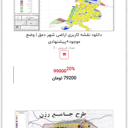
دانلود نقشه کاربری اراضی شهر دمق | وضع
موجود+پیشنهادی
تعداد فروش : 5
20%
99000
ه سبد خرید
79200 تومان