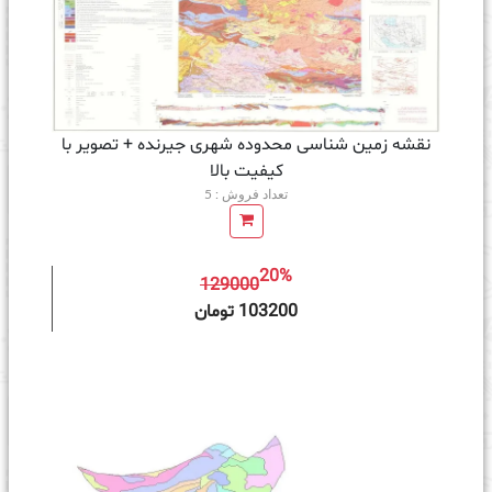
نقشه زمین‌ شناسی محدوده شهری جیرنده + تصویر با
کیفیت بالا
تعداد فروش : 5
20%
129000
ه سبد خرید
103200 تومان