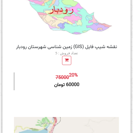
نقشه شیپ فایل (GIS) زمین‌ شناسی شهرستان رودبار
تعداد فروش : 5
20%
75000
ه سبد خرید
60000 تومان