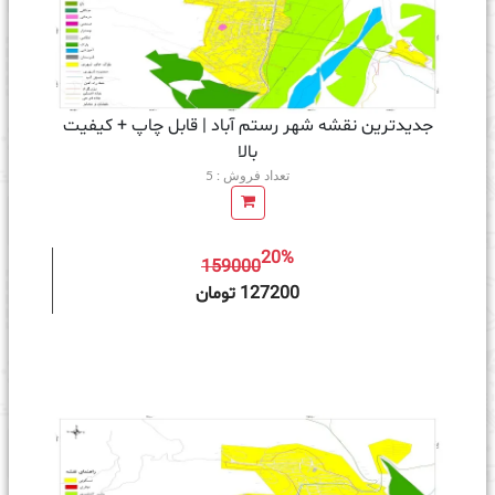
جدیدترین نقشه شهر رستم آباد | قابل چاپ + کیفیت
بالا
تعداد فروش : 5
20%
159000
ه سبد خرید
127200 تومان