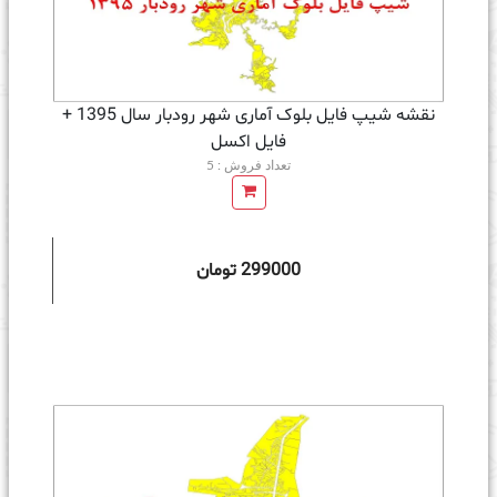
نقشه شیپ فایل بلوک آماری شهر رودبار سال 1395 +
فايل اكسل
تعداد فروش : 5
299000 تومان
ه سبد خرید