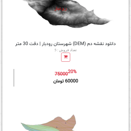
دانلود نقشه دم (DEM) شهرستان رودبار | دقت 30 متر
تعداد فروش : 5
20%
75000
ه سبد خرید
60000 تومان