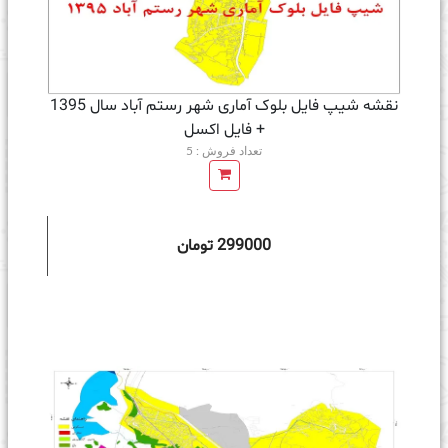
نقشه شیپ فایل بلوک آماری شهر رستم آباد سال 1395
+ فايل اكسل
تعداد فروش : 5
299000 تومان
ه سبد خرید