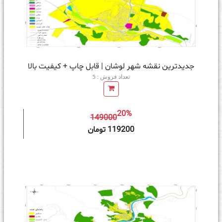
جدیدترین نقشه شهر لوشان | قابل چاپ + کیفیت بالا
تعداد فروش : 5
20%
149000
ه سبد خرید
119200 تومان