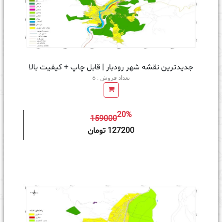
جدیدترین نقشه شهر رودبار | قابل چاپ + کیفیت بالا
تعداد فروش : 6
20%
159000
ه سبد خرید
127200 تومان