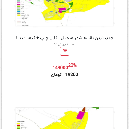
جدیدترین نقشه شهر منجیل | قابل چاپ + کیفیت بالا
تعداد فروش : 5
20%
149000
ه سبد خرید
119200 تومان