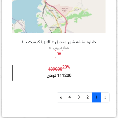
دانلود نقشه شهر منجیل + pdf با کیفیت بالا
تعداد فروش : 6
20%
139000
ه سبد خرید
111200 تومان
»
4
3
2
1
«