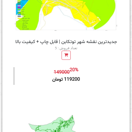
جدیدترین نقشه شهر توتکابن | قابل چاپ + کیفیت بالا
تعداد فروش : 5
20%
149000
ه سبد خرید
119200 تومان