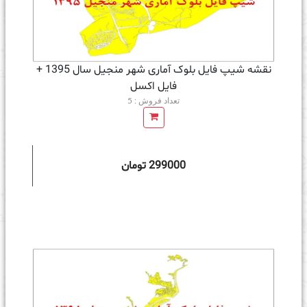
نقشه شیپ فایل بلوک آماری شهر منجیل سال 1395 +
فايل اكسل
تعداد فروش : 5
299000 تومان
ه سبد خرید