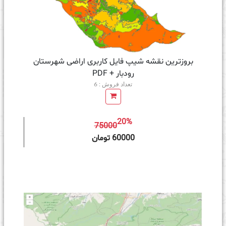
بروزترین نقشه شیپ فایل کاربری اراضی شهرستان
رودبار + PDF
تعداد فروش : 6
20%
75000
ه سبد خرید
60000 تومان