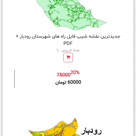
جدیدترین نقشه شیپ فایل راه های شهرستان رودبار +
PDF
تعداد فروش : 5
20%
75000
ه سبد خرید
60000 تومان