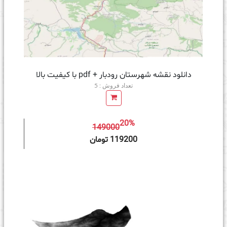
دانلود نقشه شهرستان رودبار + pdf با کیفیت بالا
تعداد فروش : 5
20%
149000
ه سبد خرید
119200 تومان