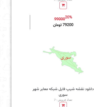
20%
99000
به سبد خرید
79200 تومان
دانلود نقشه شیپ فایل شبکه معابر شهر
سوری
تعداد فروش : 7