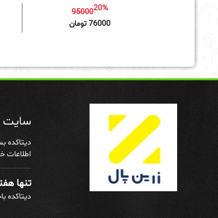
20%
95000
افزودن به سبد خرید
76000 تومان
سایت د
دیتاکده بس
اطلاعات خو
تنها هفته
دیتاکده با