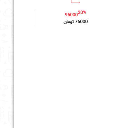
20%
95000
به سبد خرید
76000 تومان