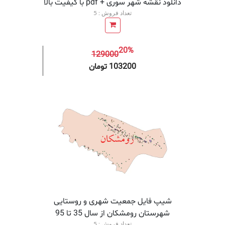
دانلود نقشه شهر سوری + pdf با کیفیت بالا
تعداد فروش : 5
20%
129000
افزودن به سبد خرید
افزودن 
103200 تومان
شیپ فایل جمعیت شهری و روستایی
شهرستان رومشکان از سال 35 تا 95
تعداد فروش : 5