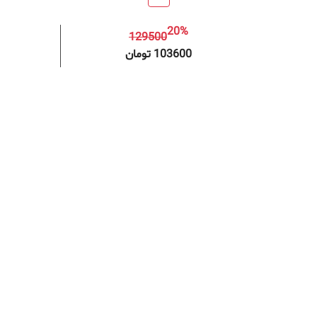
20%
129500
افزودن به سبد خرید
افزودن 
103600 تومان