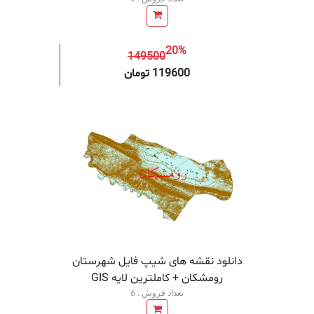
20%
149500
افزودن به سبد خرید
افزودن 
119600 تومان
دانلود نقشه های شیپ فایل شهرستان
رومشکان + کاملترین لایه GIS
تعداد فروش : 6