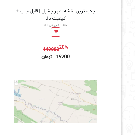
جدیدترین نقشه شهر چقابل | قابل چاپ +
کیفیت بالا
تعداد فروش : 5
20%
149000
افزودن به سبد خرید
119200 تومان