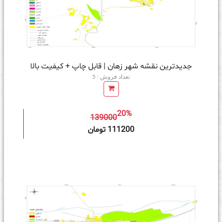
جدیدترین نقشه شهر زهان | قابل چاپ + کیفیت بالا
تعداد فروش : 5
20%
139000
ه سبد خرید
111200 تومان