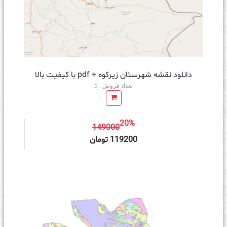
دانلود نقشه شهرستان زیرکوه + pdf با کیفیت بالا
تعداد فروش : 5
20%
149000
ه سبد خرید
119200 تومان