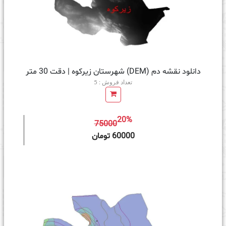
دانلود نقشه دم (DEM) شهرستان زیرکوه | دقت 30 متر
تعداد فروش : 5
20%
75000
ه سبد خرید
60000 تومان