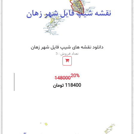
دانلود نقشه های شیپ فایل شهر زهان
تعداد فروش : 5
20%
148000
ه سبد خرید
118400 تومان