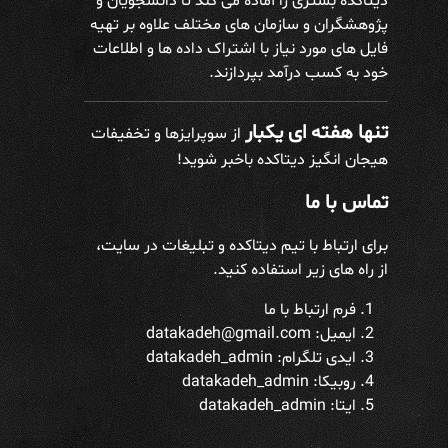
دیتاکده بستری را آماده می کند تا دانشجویان و
پژوهشگران و سازمان های مختلف علاوه بر تهیه
فایل های مورد نیاز با اشتراک داده ها و اطلاعات
خود به کسب درآمد بپردازند.
تنها هفته ای یکبار
از سوپرایزها و تخفیفات
هیجان انگیز دیتاکده باخبر شوید!
تماس با ما
برای ارتباط با تیم دیتاکده و تبلیغات در سایت،
از راه های زیر استفاده کنید.
فرم ارتباط با ما
ایمیل: datakadeh@gmail.com
ایدی تلگرام:
datakadeh_admin
روبیکا: datakadeh_admin
ایتا: datakadeh_admin