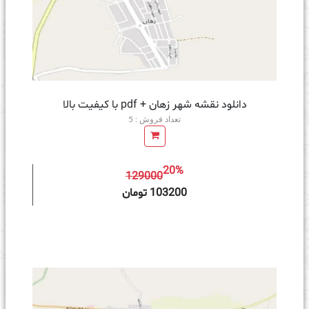
دانلود نقشه شهر زهان + pdf با کیفیت بالا
تعداد فروش : 5
20%
129000
ه سبد خرید
103200 تومان