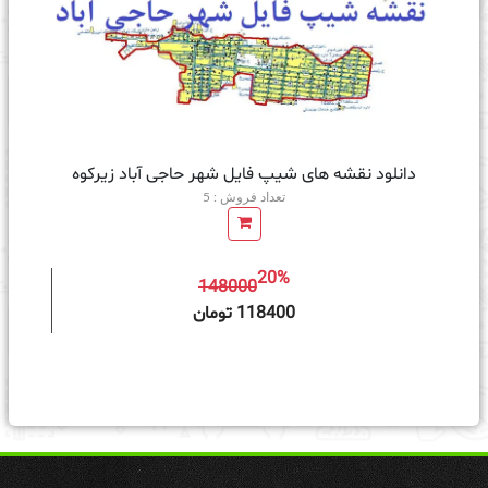
دانلود نقشه های شیپ فایل شهر حاجی آباد زیرکوه
تعداد فروش : 5
20%
148000
ه سبد خرید
118400 تومان