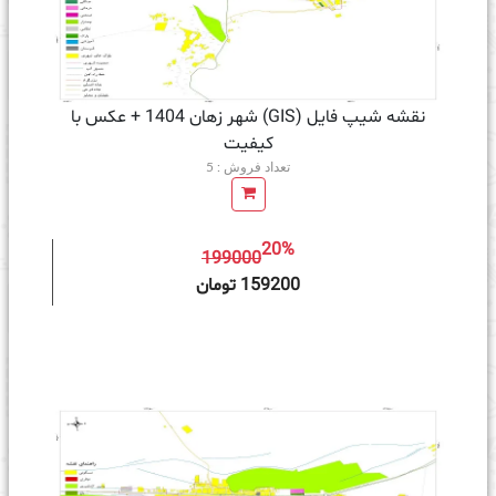
نقشه شیپ فایل (GIS) شهر زهان 1404 + عکس با
کیفیت
تعداد فروش : 5
20%
199000
ه سبد خرید
159200 تومان