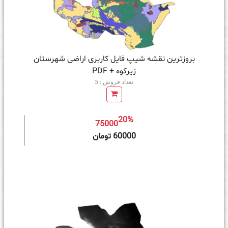
بروزترین نقشه شیپ فایل کاربری اراضی شهرستان
زیرکوه + PDF
تعداد فروش : 5
20%
75000
ه سبد خرید
60000 تومان