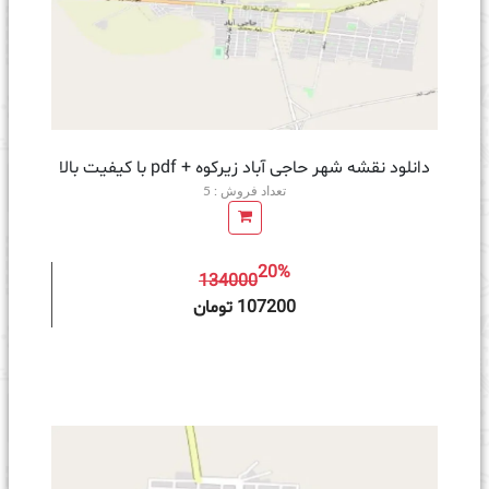
دانلود نقشه شهر حاجی آباد زیرکوه + pdf با کیفیت بالا
تعداد فروش : 5
20%
134000
ه سبد خرید
107200 تومان