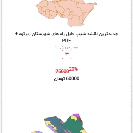
جدیدترین نقشه شیپ فایل راه های شهرستان زیرکوه +
PDF
تعداد فروش : 5
20%
75000
ه سبد خرید
60000 تومان