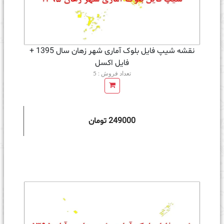
نقشه شیپ فایل بلوک آماری شهر زهان سال 1395 +
فايل اكسل
تعداد فروش : 5
249000 تومان
ه سبد خرید