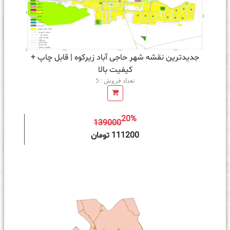
جدیدترین نقشه شهر حاجی آباد زیرکوه | قابل چاپ +
کیفیت بالا
تعداد فروش : 5
20%
139000
ه سبد خرید
111200 تومان