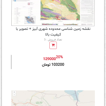
نقشه زمین‌ شناسی محدوده شهری آبیز + تصویر با
کیفیت بالا
تعداد فروش : 5
20%
129000
ه سبد خرید
103200 تومان