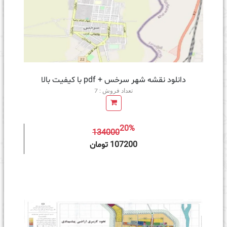
دانلود نقشه شهر سرخس + pdf با کیفیت بالا
تعداد فروش : 7
20%
134000
ه سبد خرید
107200 تومان