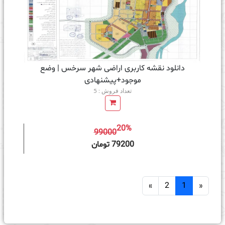
دانلود نقشه کاربری اراضی شهر سرخس | وضع
موجود+پیشنهادی
تعداد فروش : 5
20%
99000
ه سبد خرید
79200 تومان
»
2
1
«