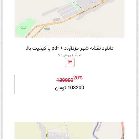
دانلود نقشه شهر مزدآوند + pdf با کیفیت بالا
تعداد فروش : 5
20%
129000
ه سبد خرید
103200 تومان