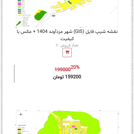
نقشه شیپ فایل (GIS) شهر مزدآوند 1404 + عکس با
کیفیت
تعداد فروش : 5
20%
199000
ه سبد خرید
159200 تومان