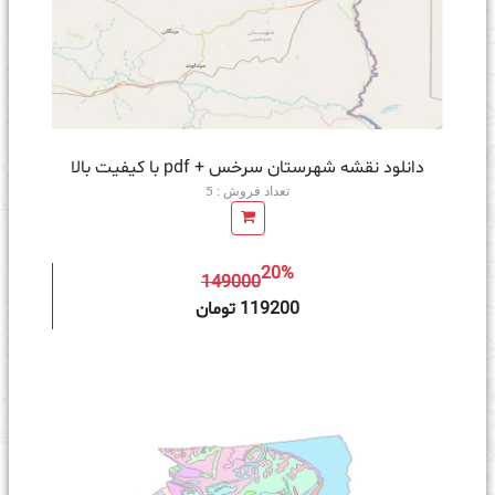
دانلود نقشه شهرستان سرخس + pdf با کیفیت بالا
تعداد فروش : 5
20%
149000
ه سبد خرید
119200 تومان