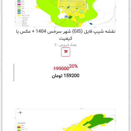
نقشه شیپ فایل (GIS) شهر سرخس 1404 + عکس با
کیفیت
تعداد فروش : 5
20%
199000
ه سبد خرید
159200 تومان