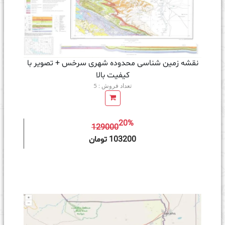
نقشه زمین‌ شناسی محدوده شهری سرخس + تصویر با
کیفیت بالا
تعداد فروش : 5
20%
129000
ه سبد خرید
103200 تومان