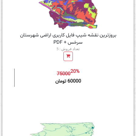
بروزترین نقشه شیپ فایل کاربری اراضی شهرستان
سرخس + PDF
تعداد فروش : 5
20%
75000
ه سبد خرید
60000 تومان