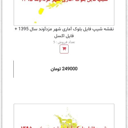
نقشه شیپ فایل بلوک آماری شهر مزدآوند سال 1395 +
فايل اكسل
تعداد فروش : 5
249000 تومان
ه سبد خرید