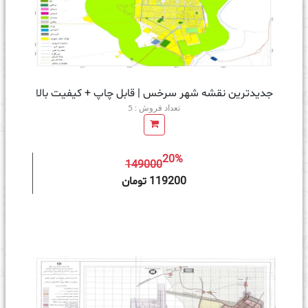
جدیدترین نقشه شهر سرخس | قابل چاپ + کیفیت بالا
تعداد فروش : 5
20%
149000
ه سبد خرید
119200 تومان