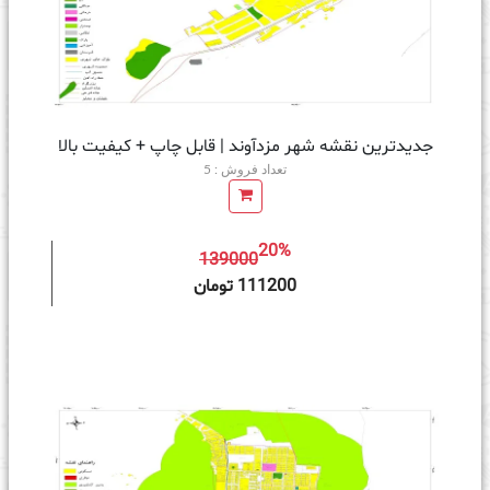
جدیدترین نقشه شهر مزدآوند | قابل چاپ + کیفیت بالا
تعداد فروش : 5
20%
139000
ه سبد خرید
111200 تومان