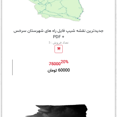
جدیدترین نقشه شیپ فایل راه های شهرستان سرخس
+ PDF
تعداد فروش : 5
20%
75000
ه سبد خرید
60000 تومان