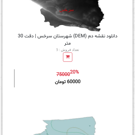
دانلود نقشه دم (DEM) شهرستان سرخس | دقت 30
متر
تعداد فروش : 5
20%
75000
ه سبد خرید
60000 تومان