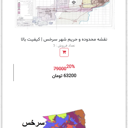
نقشه محدوده و حریم شهر سرخس | کیفیت بالا
تعداد فروش : 5
20%
79000
ه سبد خرید
63200 تومان