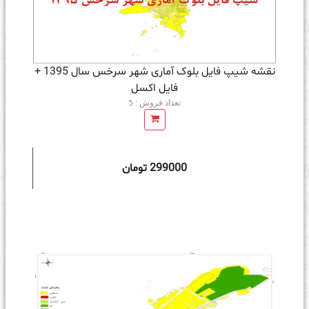
نقشه شیپ فایل بلوک آماری شهر سرخس سال 1395 +
فايل اكسل
تعداد فروش : 5
299000 تومان
ه سبد خرید