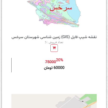
نقشه شیپ فایل (GIS) زمین‌ شناسی شهرستان سرخس
تعداد فروش : 5
20%
75000
ه سبد خرید
60000 تومان