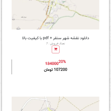
دانلود نقشه شهر سنقر + pdf با کیفیت بالا
تعداد فروش : 7
20%
134000
ه سبد خرید
107200 تومان