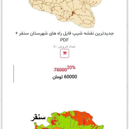
جدیدترین نقشه شیپ فایل راه های شهرستان سنقر +
PDF
تعداد فروش : 6
20%
75000
ه سبد خرید
60000 تومان