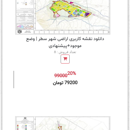
دانلود نقشه کاربری اراضی شهر سطر | وضع
موجود+پیشنهادی
تعداد فروش : 8
20%
99000
ه سبد خرید
79200 تومان