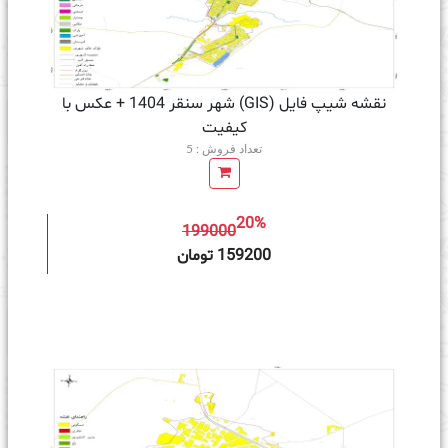
نقشه شیپ فایل (GIS) شهر سنقر 1404 + عکس با
کیفیت
تعداد فروش : 5
20%
199000
ه سبد خرید
159200 تومان