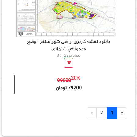
دانلود نقشه کاربری اراضی شهر سنقر | وضع
موجود+پیشنهادی
تعداد فروش : 8
20%
99000
ه سبد خرید
79200 تومان
»
2
1
«