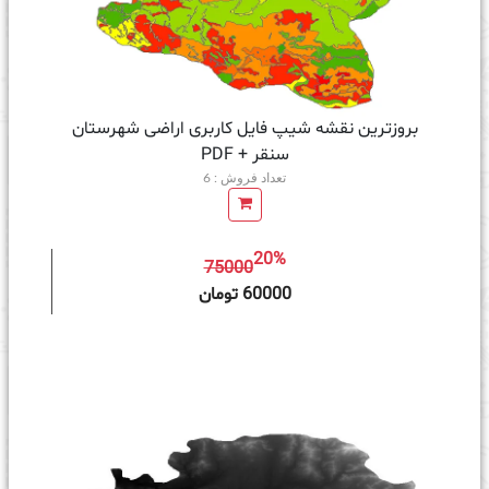
بروزترین نقشه شیپ فایل کاربری اراضی شهرستان
سنقر + PDF
تعداد فروش : 6
20%
75000
ه سبد خرید
60000 تومان