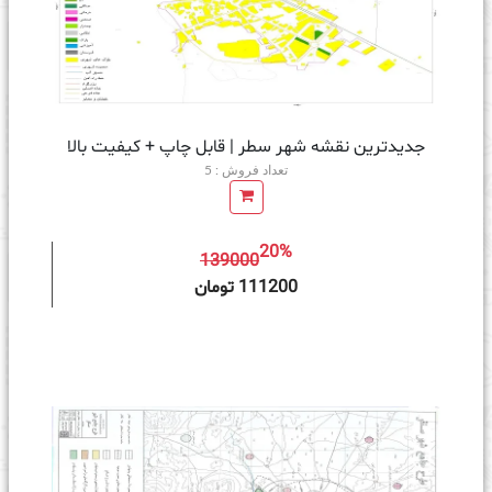
جدیدترین نقشه شهر سطر | قابل چاپ + کیفیت بالا
تعداد فروش : 5
20%
139000
ه سبد خرید
111200 تومان