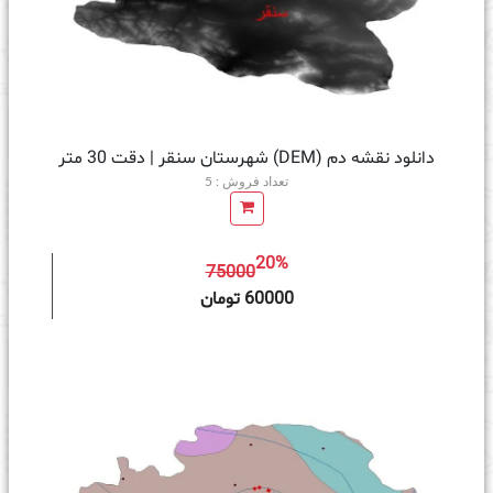
دانلود نقشه دم (DEM) شهرستان سنقر | دقت 30 متر
تعداد فروش : 5
20%
75000
ه سبد خرید
60000 تومان