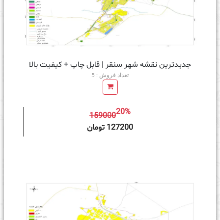
جدیدترین نقشه شهر سنقر | قابل چاپ + کیفیت بالا
تعداد فروش : 5
20%
159000
ه سبد خرید
127200 تومان