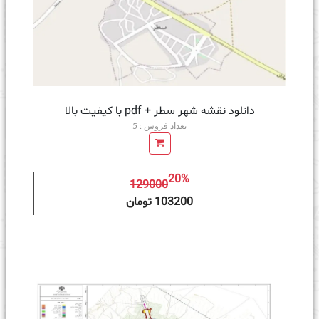
دانلود نقشه شهر سطر + pdf با کیفیت بالا
تعداد فروش : 5
20%
129000
ه سبد خرید
103200 تومان