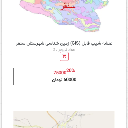
نقشه شیپ فایل (GIS) زمین‌ شناسی شهرستان سنقر
تعداد فروش : 5
20%
75000
ه سبد خرید
60000 تومان