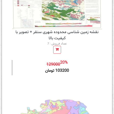
نقشه زمین‌ شناسی محدوده شهری سنقر + تصویر با
کیفیت بالا
تعداد فروش : 7
20%
129000
ه سبد خرید
103200 تومان