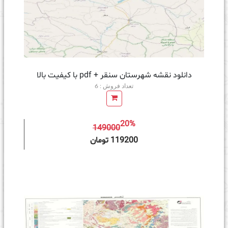
دانلود نقشه شهرستان سنقر + pdf با کیفیت بالا
تعداد فروش : 6
20%
149000
ه سبد خرید
119200 تومان