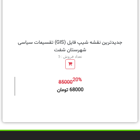
جدیدترین نقشه شیپ فایل (GIS) تقسیمات سیاسی
شهرستان شفت
تعداد فروش : 5
20%
85000
ه سبد خرید
68000 تومان