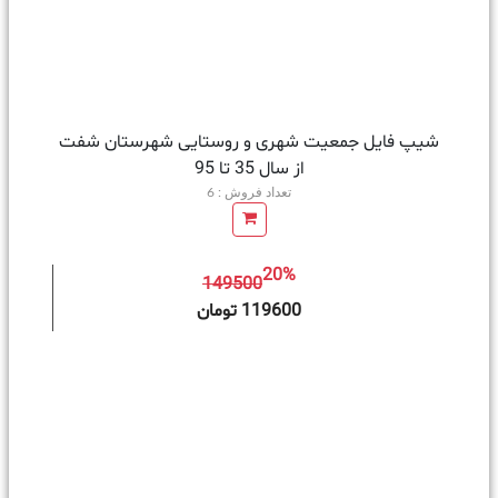
شیپ فایل جمعیت شهری و روستایی شهرستان شفت
از سال 35 تا 95
تعداد فروش : 6
20%
149500
ه سبد خرید
119600 تومان