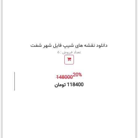
دانلود نقشه های شیپ فایل شهر شفت
تعداد فروش : 6
20%
148000
ه سبد خرید
118400 تومان