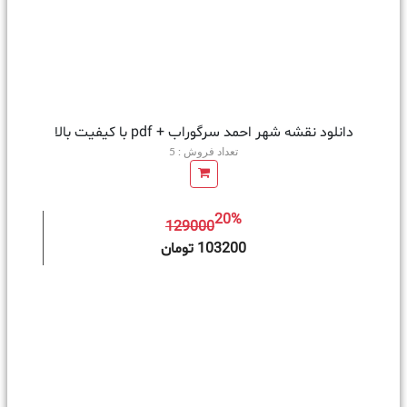
دانلود نقشه شهر احمد سرگوراب + pdf با کیفیت بالا
تعداد فروش : 5
20%
129000
ه سبد خرید
103200 تومان