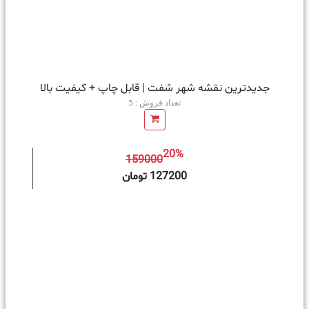
جدیدترین نقشه شهر شفت | قابل چاپ + کیفیت بالا
تعداد فروش : 5
20%
159000
ه سبد خرید
127200 تومان