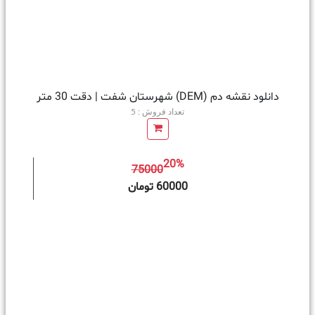
دانلود نقشه دم (DEM) شهرستان شفت | دقت 30 متر
تعداد فروش : 5
20%
75000
ه سبد خرید
60000 تومان