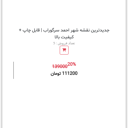
جدیدترین نقشه شهر احمد سرگوراب | قابل چاپ +
کیفیت بالا
تعداد فروش : 5
20%
139000
ه سبد خرید
111200 تومان