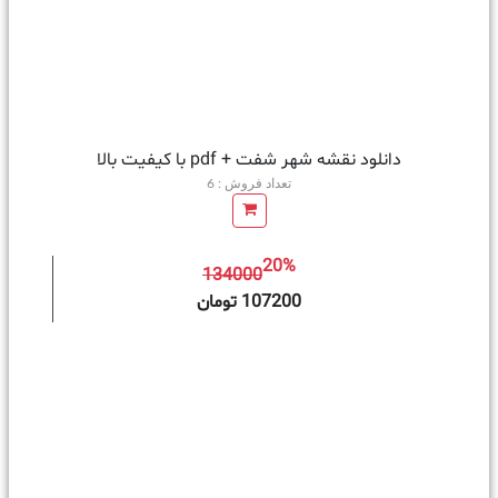
دانلود نقشه شهر شفت + pdf با کیفیت بالا
تعداد فروش : 6
20%
134000
ه سبد خرید
107200 تومان