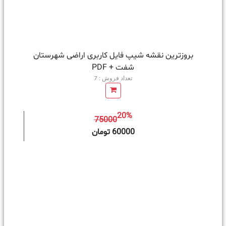
بروزترین نقشه شیپ فایل کاربری اراضی شهرستان
شفت + PDF
تعداد فروش : 7
20%
75000
ه سبد خرید
60000 تومان