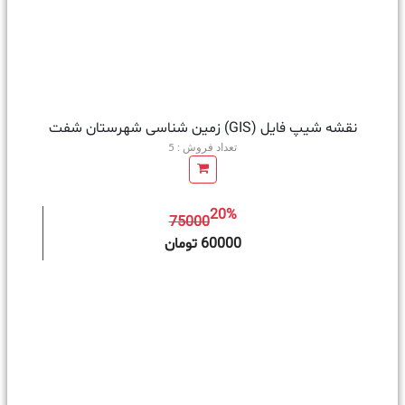
نقشه شیپ فایل (GIS) زمین‌ شناسی شهرستان شفت
تعداد فروش : 5
20%
75000
ه سبد خرید
60000 تومان