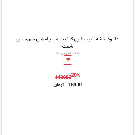
دانلود نقشه شیپ فایل کیفیت آب چاه های شهرستان
شفت
تعداد فروش : 5
20%
148000
ه سبد خرید
118400 تومان