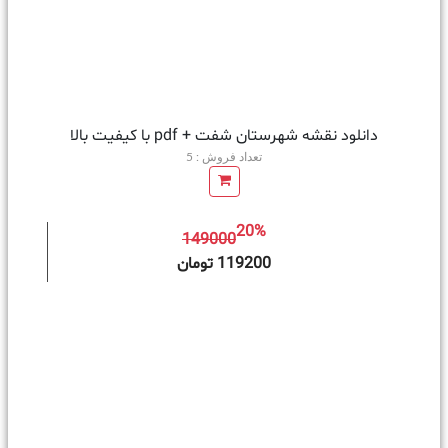
دانلود نقشه شهرستان شفت + pdf با کیفیت بالا
تعداد فروش : 5
20%
149000
ه سبد خرید
119200 تومان