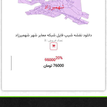
دانلود نقشه شیپ فایل شبکه معابر شهر شهمیرزاد
تعداد فروش : 8
20%
95000
ه سبد خرید
76000 تومان