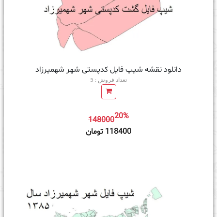
دانلود نقشه شیپ فایل کدپستی شهر شهمیرزاد
تعداد فروش : 5
20%
148000
ه سبد خرید
118400 تومان