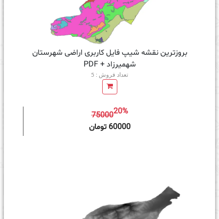
بروزترین نقشه شیپ فایل کاربری اراضی شهرستان
شهمیرزاد + PDF
تعداد فروش : 5
20%
75000
ه سبد خرید
60000 تومان