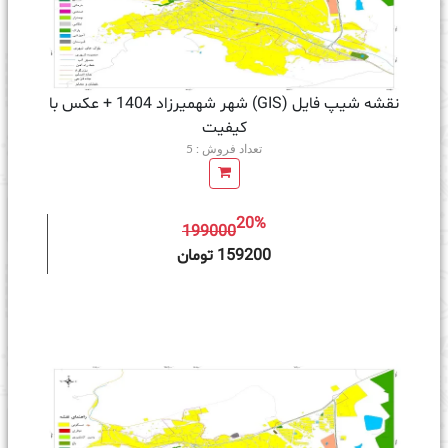
نقشه شیپ فایل (GIS) شهر شهمیرزاد 1404 + عکس با
کیفیت
تعداد فروش : 5
20%
199000
ه سبد خرید
159200 تومان