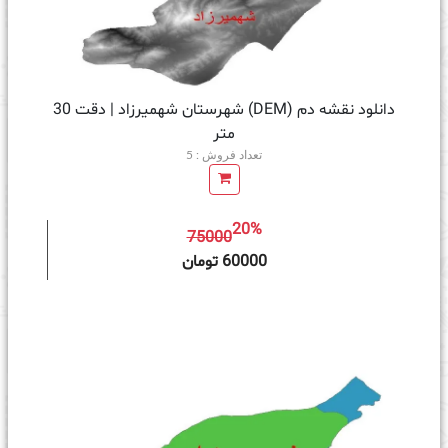
دانلود نقشه دم (DEM) شهرستان شهمیرزاد | دقت 30
متر
تعداد فروش : 5
20%
75000
ه سبد خرید
60000 تومان