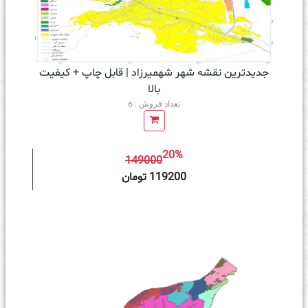
جدیدترین نقشه شهر شهمیرزاد | قابل چاپ + کیفیت
بالا
تعداد فروش : 6
20%
149000
ه سبد خرید
119200 تومان