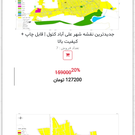
جدیدترین نقشه شهر علی آباد کتول | قابل چاپ +
کیفیت بالا
تعداد فروش : 7
20%
159000
ه سبد خرید
127200 تومان