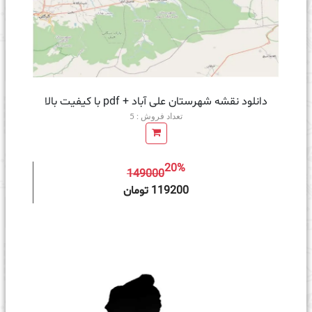
دانلود نقشه شهرستان علی آباد + pdf با کیفیت بالا
تعداد فروش : 5
20%
149000
ه سبد خرید
119200 تومان