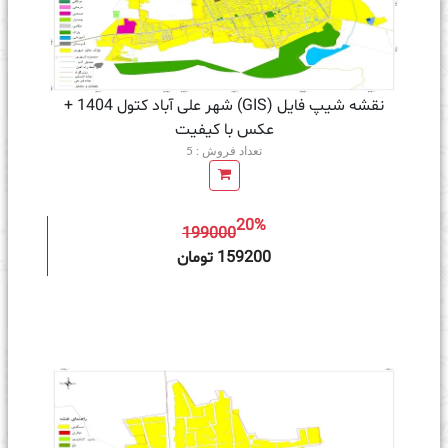
نقشه شیپ فایل (GIS) شهر علی آباد کتول 1404 +
عکس با کیفیت
تعداد فروش : 5
20%
199000
ه سبد خرید
159200 تومان