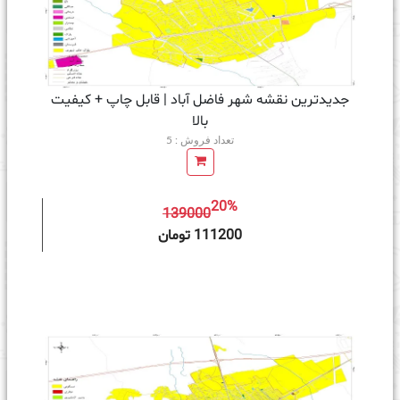
جدیدترین نقشه شهر فاضل آباد | قابل چاپ + کیفیت
بالا
تعداد فروش : 5
20%
139000
ه سبد خرید
111200 تومان