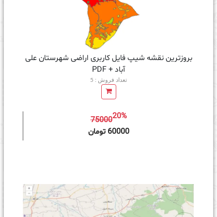
بروزترین نقشه شیپ فایل کاربری اراضی شهرستان علی
آباد + PDF
تعداد فروش : 5
20%
75000
ه سبد خرید
60000 تومان