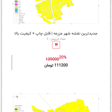
جدیدترین نقشه شهر مزرعه | قابل چاپ + کیفیت بالا
تعداد فروش : 5
20%
139000
ه سبد خرید
111200 تومان