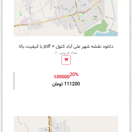
دانلود نقشه شهر علی آباد کتول + pdf با کیفیت بالا
تعداد فروش : 7
20%
139000
ه سبد خرید
111200 تومان