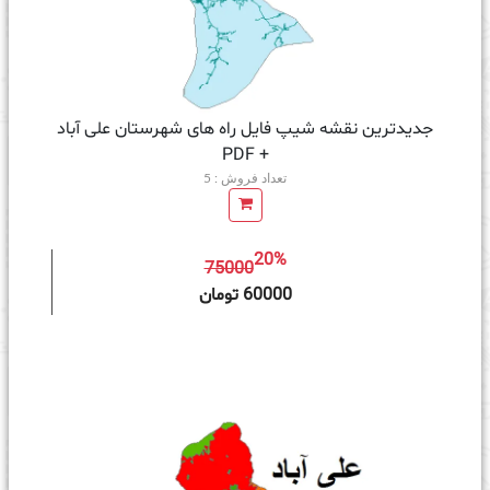
جدیدترین نقشه شیپ فایل راه های شهرستان علی آباد
+ PDF
تعداد فروش : 5
20%
75000
ه سبد خرید
60000 تومان