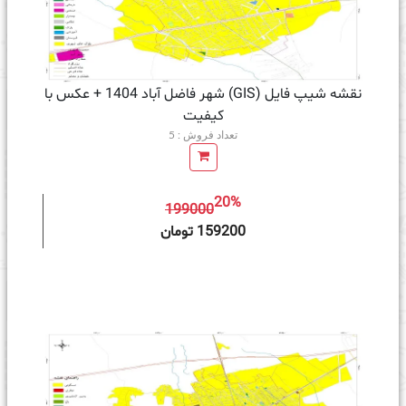
نقشه شیپ فایل (GIS) شهر فاضل آباد 1404 + عکس با
کیفیت
تعداد فروش : 5
20%
199000
ه سبد خرید
159200 تومان