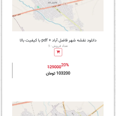
دانلود نقشه شهر فاضل آباد + pdf با کیفیت بالا
تعداد فروش : 5
20%
129000
ه سبد خرید
103200 تومان