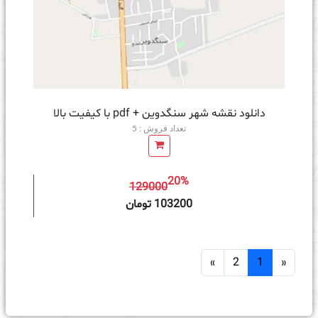
دانلود نقشه شهر سنگدوین + pdf با کیفیت بالا
تعداد فروش : 5
20%
129000
ه سبد خرید
103200 تومان
»
2
1
«