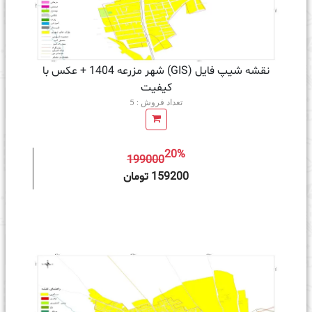
نقشه شیپ فایل (GIS) شهر مزرعه 1404 + عکس با
کیفیت
تعداد فروش : 5
20%
199000
ه سبد خرید
159200 تومان