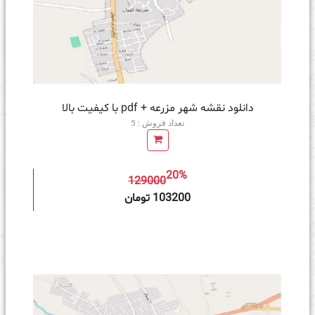
دانلود نقشه شهر مزرعه + pdf با کیفیت بالا
تعداد فروش : 5
20%
129000
ه سبد خرید
103200 تومان