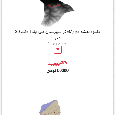
دانلود نقشه دم (DEM) شهرستان علی آباد | دقت 30
متر
تعداد فروش : 5
20%
75000
ه سبد خرید
60000 تومان