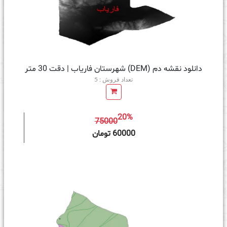
دانلود نقشه دم (DEM) شهرستان فاریاب | دقت 30 متر
تعداد فروش : 5
20%
75000
ه سبد خرید
60000 تومان