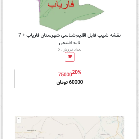
نقشه شیپ‌ فایل اقلیم‌شناسی شهرستان فاریاب + 7
لایه اقلیمی
تعداد فروش : 5
20%
75000
ه سبد خرید
60000 تومان