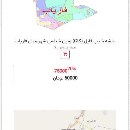
نقشه شیپ فایل (GIS) زمین‌ شناسی شهرستان فاریاب
تعداد فروش : 5
20%
75000
ه سبد خرید
60000 تومان