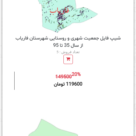
شیپ فایل جمعیت شهری و روستایی شهرستان فاریاب
از سال 35 تا 95
تعداد فروش : 5
20%
149500
ه سبد خرید
119600 تومان