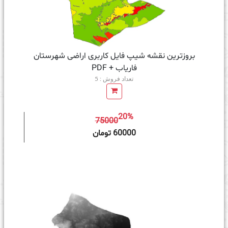
بروزترین نقشه شیپ فایل کاربری اراضی شهرستان
فاریاب + PDF
تعداد فروش : 5
20%
75000
ه سبد خرید
60000 تومان