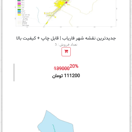
جدیدترین نقشه شهر فاریاب | قابل چاپ + کیفیت بالا
تعداد فروش : 5
20%
139000
ه سبد خرید
111200 تومان