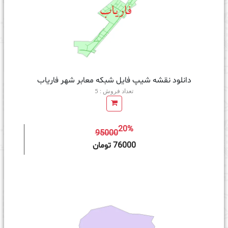
دانلود نقشه شیپ فایل شبکه معابر شهر فاریاب
تعداد فروش : 5
20%
95000
ه سبد خرید
76000 تومان