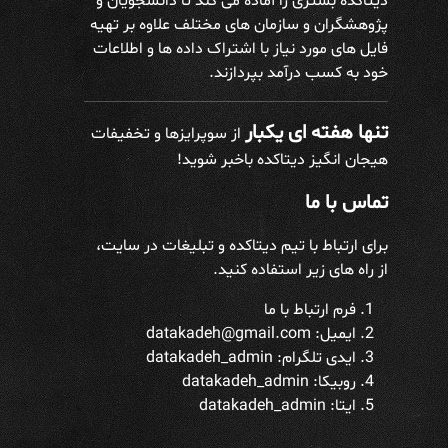
دیتاکده بستری را آماده می کند تا دانشجویان و
پژوهشگران و سازمان های مختلف علاوه بر تهیه
فایل های مورد نیاز با اشتراک داده ها و اطلاعات
خود به کسب درآمد بپردازند.
تنها هفته ای یکبار
از سوپرایزها و تخفیفات
هیجان انگیز دیتاکده باخبر شوید!
تماس با ما
برای ارتباط با تیم دیتاکده و تبلیغات در سایت،
از راه های زیر استفاده کنید.
فرم ارتباط با ما
ایمیل: datakadeh@gmail.com
ایدی تلگرام:
datakadeh_admin
روبیکا: datakadeh_admin
ایتا: datakadeh_admin