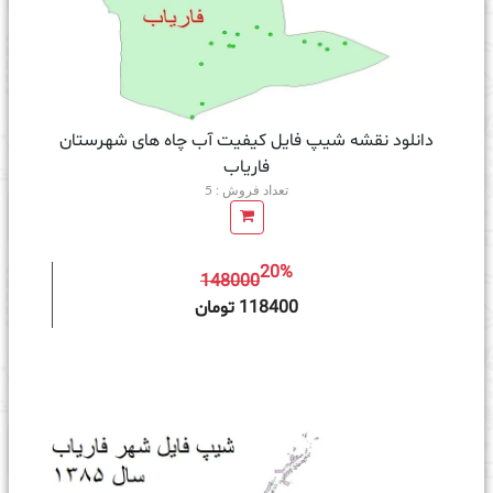
دانلود نقشه شیپ فایل کیفیت آب چاه های شهرستان
فاریاب
تعداد فروش : 5
20%
148000
ه سبد خرید
118400 تومان