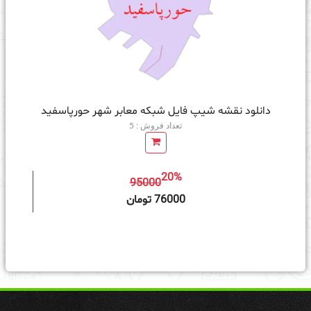
دانلود نقشه شیپ فایل شبکه معابر شهر حورپاسفید
تعداد فروش : 5
20%
95000
ه سبد خرید
76000 تومان