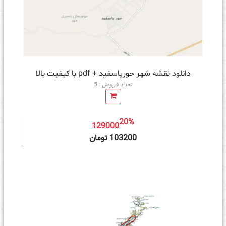
دانلود نقشه شهر حورپاسفید + pdf با کیفیت بالا
تعداد فروش : 5
20%
129000
ه سبد خرید
103200 تومان