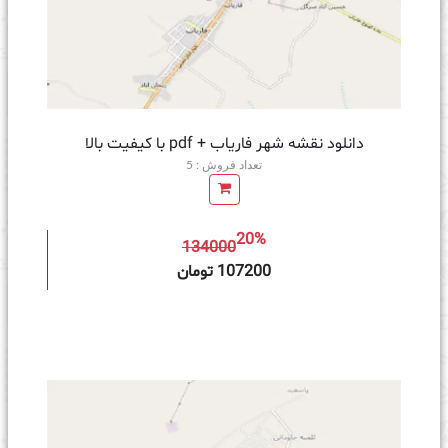
دانلود نقشه شهر فاریاب + pdf با کیفیت بالا
تعداد فروش : 5
20%
134000
ه سبد خرید
107200 تومان