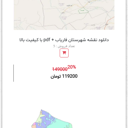
دانلود نقشه شهرستان فاریاب + pdf با کیفیت بالا
تعداد فروش : 5
20%
149000
ه سبد خرید
119200 تومان