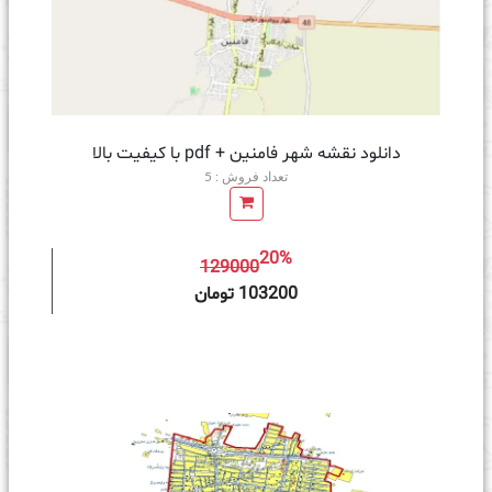
دانلود نقشه شهر فامنین + pdf با کیفیت بالا
تعداد فروش : 5
20%
129000
ه سبد خرید
103200 تومان