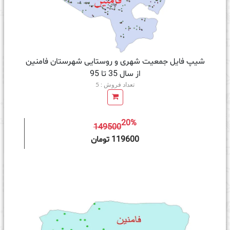
شیپ فایل جمعیت شهری و روستایی شهرستان فامنین
از سال 35 تا 95
تعداد فروش : 5
20%
149500
ه سبد خرید
119600 تومان