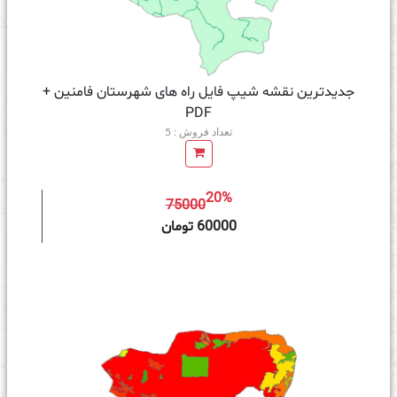
جدیدترین نقشه شیپ فایل راه های شهرستان فامنین +
PDF
تعداد فروش : 5
20%
75000
ه سبد خرید
60000 تومان