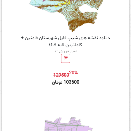
دانلود نقشه های شیپ فایل شهرستان فامنین +
کاملترین لایه GIS
تعداد فروش : 7
20%
129500
ه سبد خرید
103600 تومان