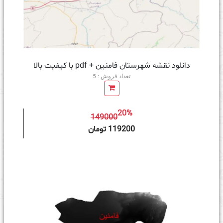
دانلود نقشه شهرستان فامنین + pdf با کیفیت بالا
تعداد فروش : 5
20%
149000
ه سبد خرید
119200 تومان