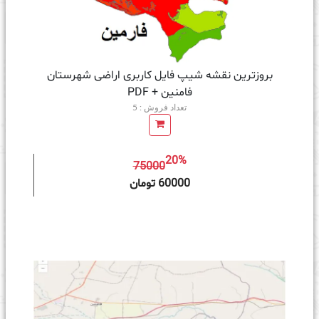
بروزترین نقشه شیپ فایل کاربری اراضی شهرستان
فامنین + PDF
تعداد فروش : 5
20%
75000
ه سبد خرید
60000 تومان