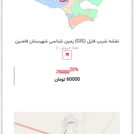
نقشه شیپ فایل (GIS) زمین‌ شناسی شهرستان فامنین
تعداد فروش : 5
20%
75000
ه سبد خرید
60000 تومان