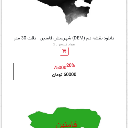
دانلود نقشه دم (DEM) شهرستان فامنین | دقت 30 متر
تعداد فروش : 5
20%
75000
ه سبد خرید
60000 تومان