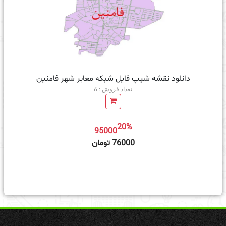
دانلود نقشه شیپ فایل شبکه معابر شهر فامنین
تعداد فروش : 6
20%
95000
ه سبد خرید
76000 تومان