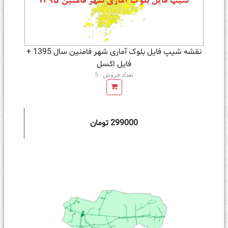
نقشه شیپ فایل بلوک آماری شهر فامنین سال 1395 +
فايل اكسل
تعداد فروش : 5
299000 تومان
ه سبد خرید