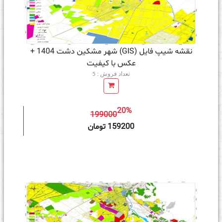
نقشه شیپ فایل (GIS) شهر مشکین دشت 1404 +
عکس با کیفیت
تعداد فروش : 5
20%
199000
ه سبد خرید
159200 تومان