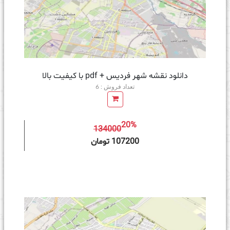
دانلود نقشه شهر فردیس + pdf با کیفیت بالا
تعداد فروش : 6
20%
134000
ه سبد خرید
107200 تومان