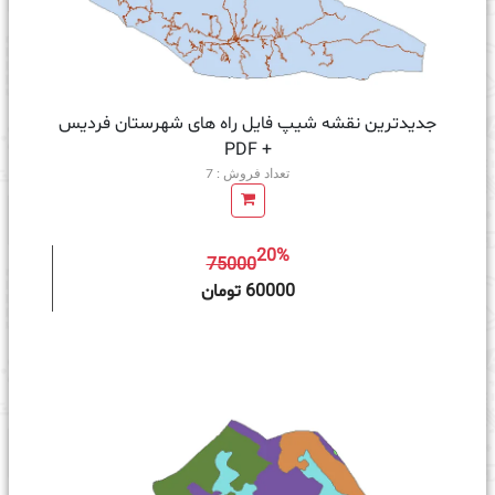
جدیدترین نقشه شیپ فایل راه های شهرستان فردیس
+ PDF
تعداد فروش : 7
20%
75000
ه سبد خرید
60000 تومان