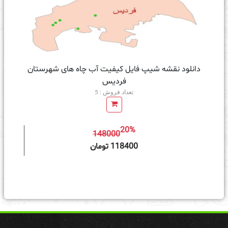
دانلود نقشه شیپ فایل کیفیت آب چاه های شهرستان
فردیس
تعداد فروش : 5
20%
148000
ه سبد خرید
118400 تومان