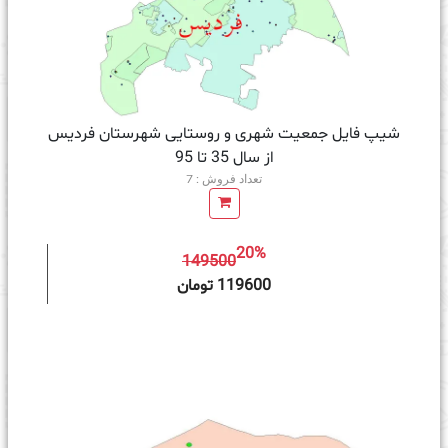
شیپ فایل جمعیت شهری و روستایی شهرستان فردیس
از سال 35 تا 95
تعداد فروش : 7
20%
149500
ه سبد خرید
119600 تومان