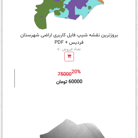
بروزترین نقشه شیپ فایل کاربری اراضی شهرستان
فردیس + PDF
تعداد فروش : 6
20%
75000
ه سبد خرید
60000 تومان