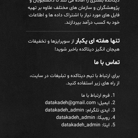
دیتاکده بستری را آماده می کند تا دانشجویان و
پژوهشگران و سازمان های مختلف علاوه بر تهیه
فایل های مورد نیاز با اشتراک داده ها و اطلاعات
خود به کسب درآمد بپردازند.
تنها هفته ای یکبار
از سوپرایزها و تخفیفات
هیجان انگیز دیتاکده باخبر شوید!
تماس با ما
برای ارتباط با تیم دیتاکده و تبلیغات در سایت،
از راه های زیر استفاده کنید.
فرم ارتباط با ما
ایمیل: datakadeh@gmail.com
ایدی تلگرام:
datakadeh_admin
روبیکا: datakadeh_admin
ایتا: datakadeh_admin