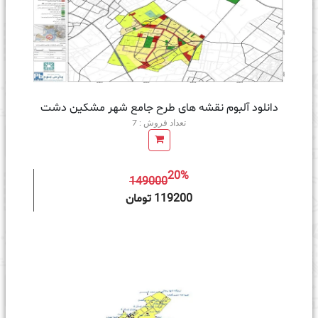
دانلود آلبوم نقشه های طرح جامع شهر مشکین دشت
تعداد فروش : 7
20%
149000
ه سبد خرید
119200 تومان