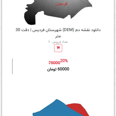
دانلود نقشه دم (DEM) شهرستان فردیس | دقت 30
متر
تعداد فروش : 5
20%
75000
ه سبد خرید
60000 تومان