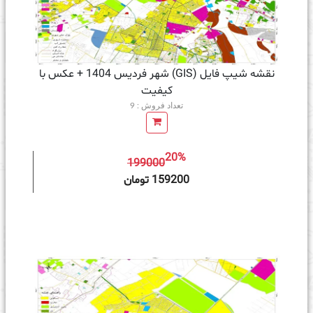
نقشه شیپ فایل (GIS) شهر فردیس 1404 + عکس با
کیفیت
تعداد فروش : 9
20%
199000
ه سبد خرید
159200 تومان