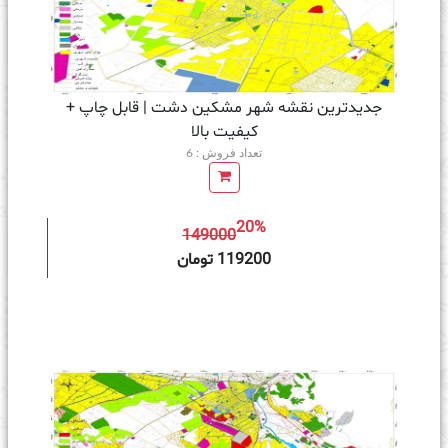
جدیدترین نقشه شهر مشکین دشت | قابل چاپ +
کیفیت بالا
تعداد فروش : 6
20%
149000
ه سبد خرید
119200 تومان