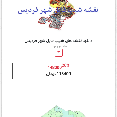
دانلود نقشه های شیپ فایل شهر فردیس
تعداد فروش : 8
20%
148000
ه سبد خرید
118400 تومان